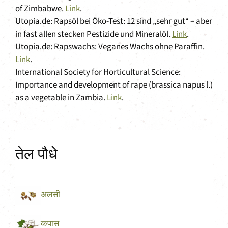
of Zimbabwe.
Link
.
Utopia.de: Rapsöl bei Öko-Test: 12 sind „sehr gut“ – aber
in fast allen stecken Pestizide und Mineralöl.
Link
.
Utopia.de: Rapswachs: Veganes Wachs ohne Paraffin.
Link
.
International Society for Horticultural Science:
Importance and development of rape (brassica napus l.)
as a vegetable in Zambia.
Link
.
तेल पौधे
अलसी
कपास