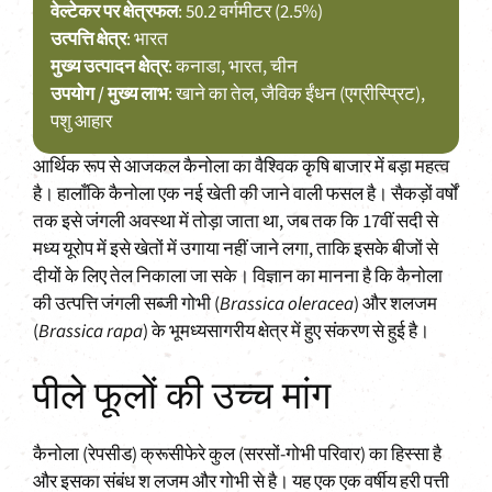
वेल्टेकर पर क्षेत्रफल
: 50.2 वर्गमीटर (2.5%)
उत्पत्ति क्षेत्र
: भारत
मुख्य उत्पादन क्षेत्र
: कनाडा, भारत, चीन
उपयोग / मुख्य लाभ
: खाने का तेल, जैविक ईंधन (एग्रीस्प्रिट),
पशु आहार
आर्थिक रूप से आजकल कैनोला का वैश्विक कृषि बाजार में बड़ा महत्व
है। हालाँकि कैनोला एक नई खेती की जाने वाली फसल है। सैकड़ों वर्षों
तक इसे जंगली अवस्था में तोड़ा जाता था, जब तक कि 17वीं सदी से
मध्य यूरोप में इसे खेतों में उगाया नहीं जाने लगा, ताकि इसके बीजों से
दीयों के लिए तेल निकाला जा सके। विज्ञान का मानना है कि कैनोला
की उत्पत्ति जंगली सब्जी गोभी (
Brassica oleracea
) और शलजम
(
Brassica rapa
) के भूमध्यसागरीय क्षेत्र में हुए संकरण से हुई है।
पीले फूलों की उच्च मांग
कैनोला (रेपसीड) क्रूसीफेरे कुल (सरसों-गोभी परिवार) का हिस्सा है
और इसका संबंध श लजम और गोभी से है। यह एक एक वर्षीय हरी पत्ती