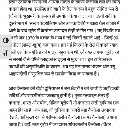
इसमें एरुकिक एसिड की अधिक मात्रा के कारण कैनोला तेल का स्वाद
कड़वा होता था, इसलिए इसे खाने के तेल के रूप में बहुत सीमित रूप से
(जैसे कि भुखमरी के समय) ही उपयोग किया जाता था। 19वीं सदी के
दूसरे भाग में, सस्ता पेट्रोलियम और उष्णकटिबंधीय खाद्य तेल बाजार में
आने के बाद यूरोप में कैनोला उत्पादन तेज़ी से गिर गया। यह स्थिति तब
बदली जब 1970 के दशक के मध्य में नई किस्में सामने आईं – जिन्हें 00-
Toggle High Contrast
कैनोला (डबल-शून्य) कहा गया। इन नई किस्मों के तेल में कड़वे स्वाद
वाली एरुकिक एसिड की मात्रा बहुत कम थी, और यह लगभग पूरी तरह
Toggle Font size
से सरसों जैसे विषैले ग्लाइकोसाइड्स से मुक्त था। इन हानिकारक
पदार्थों की अनुपस्थिति के कारण, अब यह तेल मानव भोजन और पशु
आहार दोनों में सुरक्षित रूप से उपयोग किया जा सकता है।
आज कैनोला की खेती दुनियाभर में उन क्षेत्रों में की जाती है जहाँ हल्की
सर्दियाँ और समशीतोष्ण जलवायु होती है। मुख्य उत्पादन क्षेत्र हैं:
कनाडा, भारत और चीन, लेकिन यूरोप में भी कैनोला खेती कृषि का एक
अहम हिस्सा है। कनाडा, जो दुनिया का सबसे बड़ा कैनोला उत्पादक
देश है, वहाँ मुख्य रूप से ग्रीष्मकालीन कैनोला (सामर कैनोला) उगाया
जाता है। वहीं, मध्य यूरोप में ज़्यादातर शीतकालीन कैनोला (विंटर