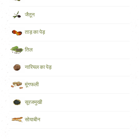
जैतून
ताड़ का पेड़
तिल
नारियल का पेड़
मूंगफली
सूरजमुखी
सोयाबीन