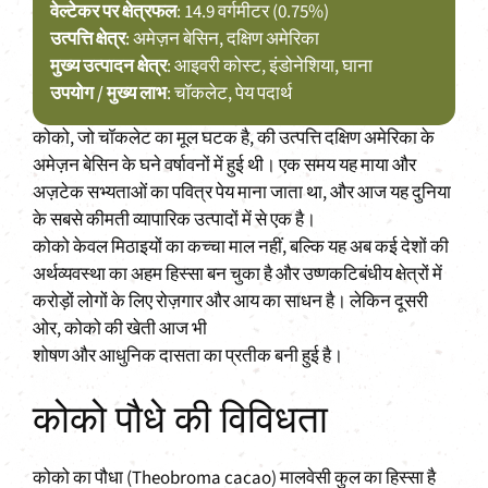
वेल्टेकर पर क्षेत्रफल
: 14.9 वर्गमीटर (0.75%)
उत्पत्ति क्षेत्र
: अमेज़न बेसिन, दक्षिण अमेरिका
मुख्य उत्पादन क्षेत्र
: आइवरी कोस्ट, इंडोनेशिया, घाना
उपयोग / मुख्य लाभ
: चॉकलेट, पेय पदार्थ
कोको, जो चॉकलेट का मूल घटक है, की उत्पत्ति दक्षिण अमेरिका के
अमेज़न बेसिन के घने वर्षावनों में हुई थी। एक समय यह माया और
अज़टेक सभ्यताओं का पवित्र पेय माना जाता था, और आज यह दुनिया
के सबसे कीमती व्यापारिक उत्पादों में से एक है।
कोको केवल मिठाइयों का कच्चा माल नहीं, बल्कि यह अब कई देशों की
अर्थव्यवस्था का अहम हिस्सा बन चुका है और उष्णकटिबंधीय क्षेत्रों में
करोड़ों लोगों के लिए रोज़गार और आय का साधन है। लेकिन दूसरी
ओर, कोको की खेती आज भी
शोषण और आधुनिक दासता का प्रतीक बनी हुई है।
कोको पौधे की विविधता
कोको का पौधा (Theobroma cacao) मालवेसी कुल का हिस्सा है