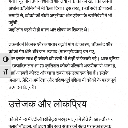
गया। यूरोपीय उपनिवेशवादी शक्तियों ने कोको की खेती को अपनी
अधीन कॉलोनियों में भी फैला दिया। इस तरह, 19वीं सदी की पहली
छमाही से, कोको की खेती अफ्रीका और एशिया के उपनिवेशों में भी
पहुँची,
जहाँ लोग पहले से ही दमन और शोषण के शिकार थे।
तकनीकी विकास और लगातार बढ़ती मांग के कारण, चॉकलेट और
कोको पेय धीरे-धीरे जन-उत्पाद (मास प्रोडक्ट) बन गए,
और इसके साथ ही कोको की खेती भी तेज़ी से फैलती गई। आज दुनिया
Toggle High Contrast
में उत्पादित लगभग 70 प्रतिशत कोको पश्चिमी अफ्रीका से आता है,
जहाँ आइवरी कोस्ट और घाना सबसे बड़े उत्पादक देश हैं। इसके
Toggle Font size
अलावा, लैटिन अमेरिका और दक्षिण-पूर्व एशिया भी कोको के महत्वपूर्ण
उत्पादन क्षेत्र हैं।
उत्तेजक और लोकप्रिय
कोको बीन्स में एंटीऑक्सीडेंट्स भरपूर मात्रा में होते हैं, खासतौर पर
फ्लावोनॉइड्स, जो हृदय और रक्त संचार की सेहत पर सकारात्मक