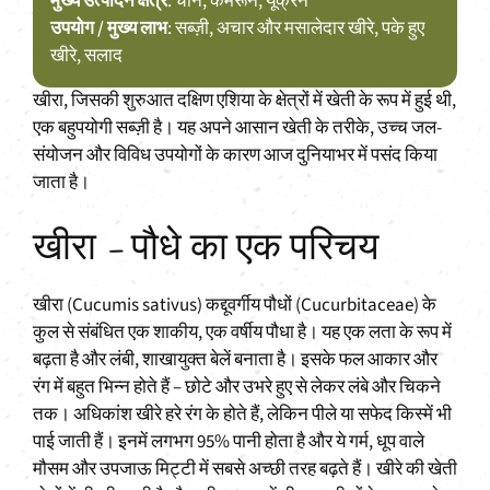
मुख्य उत्पादन क्षेत्र
: चीन, कैमरून, यूक्रेन
उपयोग / मुख्य लाभ
: सब्ज़ी, अचार और मसालेदार खीरे, पके हुए
खीरे, सलाद
खीरा, जिसकी शुरुआत दक्षिण एशिया के क्षेत्रों में खेती के रूप में हुई थी,
एक बहुपयोगी सब्ज़ी है। यह अपने आसान खेती के तरीके, उच्च जल-
संयोजन और विविध उपयोगों के कारण आज दुनियाभर में पसंद किया
जाता है।
खीरा – पौधे का एक परिचय
खीरा (Cucumis sativus) कद्दूवर्गीय पौधों (Cucurbitaceae) के
कुल से संबंधित एक शाकीय, एक वर्षीय पौधा है। यह एक लता के रूप में
बढ़ता है और लंबी, शाखायुक्त बेलें बनाता है। इसके फल आकार और
रंग में बहुत भिन्न होते हैं – छोटे और उभरे हुए से लेकर लंबे और चिकने
तक। अधिकांश खीरे हरे रंग के होते हैं, लेकिन पीले या सफेद किस्में भी
पाई जाती हैं। इनमें लगभग 95% पानी होता है और ये गर्म, धूप वाले
मौसम और उपजाऊ मिट्टी में सबसे अच्छी तरह बढ़ते हैं। खीरे की खेती