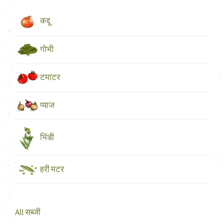
कद्दू
गोभी
टमाटर
प्याज
भिंडी
हरी मटर
All सब्जी