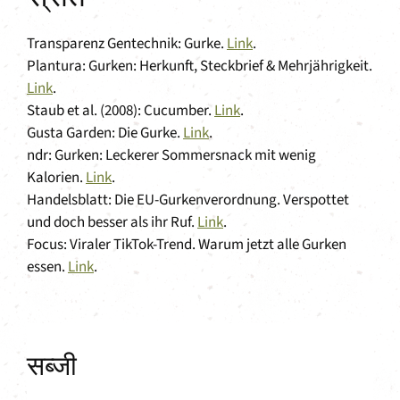
Transparenz Gentechnik: Gurke.
Link
.
Plantura: Gurken: Herkunft, Steckbrief & Mehrjährigkeit.
Link
.
Staub et al. (2008): Cucumber.
Link
.
Gusta Garden: Die Gurke.
Link
.
ndr: Gurken: Leckerer Sommersnack mit wenig
Kalorien.
Link
.
Handelsblatt: Die EU-Gurkenverordnung. Verspottet
und doch besser als ihr Ruf.
Link
.
Focus: Viraler TikTok-Trend. Warum jetzt alle Gurken
essen.
Link
.
सब्जी