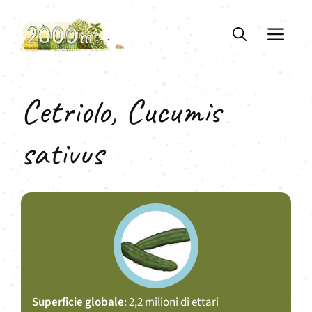
Vai
al
ME
contenuto
Cetriolo, Cucumis
sativus
Superficie globale
: 2,2 milioni di ettari