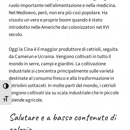
ruolo importante nell’alimentazione e nella medicina.
Nel Medioevo, però, non era più così popolare. Ha
vissuto un vero e proprio boom quando è stato
introdotto nelle Americhe dai colonizzatori nel XVI
secolo.
Oggi la Cina è il maggior produttore di cetrioli, seguita
da Camerun e Ucraina. Vengono coltivati in tutto il
mondo in serre, campi e giardini. La coltivazione
industriale si concentra principalmente sulle varietà
destinate al consumo fresco e alla trasformazione in
cetriolini sottaceti. In molte parti del mondo, i cetrioli
Attiva/disattiva alto contrasto
vengono coltivati sia su scala industriale che in piccole
aziende agricole.
Attiva/disattiva dimensione testo
Salutare e a basso contenuto di
calorie