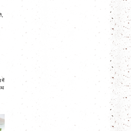
ि,
।
में
ाउथ