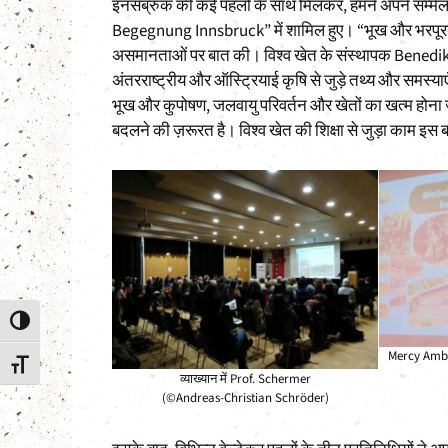
इनसब्रुक की कई पहलों के साथ मिलकर, हमने अपने सम्मे
Begegnung Innsbruck” में शामिल हुए। “भूख और भरपूरता” श
असमानताओं पर बात की। विश्व खेत के संस्थापक Benedi
अंतरराष्ट्रीय और ऑस्ट्रियाई कृषि से जुड़े तथ्य और समस्या
भूख और कुपोषण, जलवायु परिवर्तन और खेतों का खत्म होना जैस
बदलने की ज़रूरत है। विश्व खेत की शिक्षा से जुड़ा काम इ
Toggle High Contrast
Mercy Ambani
Toggle Font size
व्याख्यान में Prof. Schermer
(©Andreas-Christian Schröder)