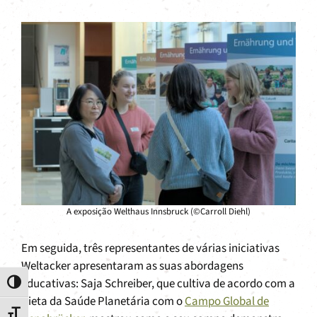
A exposição Welthaus Innsbruck (©Carroll Diehl)
Em seguida, três representantes de várias iniciativas
Weltacker apresentaram as suas abordagens
educativas: Saja Schreiber, que cultiva de acordo com a
Toggle High Contrast
Dieta da Saúde Planetária com o
Campo Global de
Toggle Font size