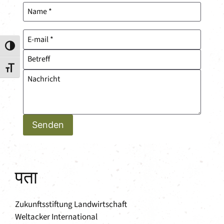
Toggle High Contrast
Toggle Font size
Senden
पता
Zukunftsstiftung Landwirtschaft
Weltacker International