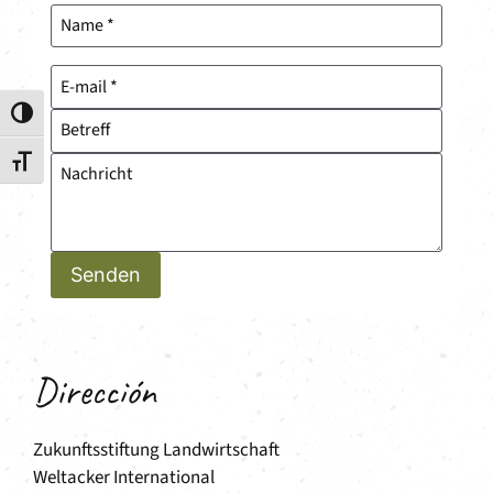
Alternar alto contraste
Alternar tamaño de letra
Senden
Dirección
Zukunftsstiftung Landwirtschaft
Weltacker International