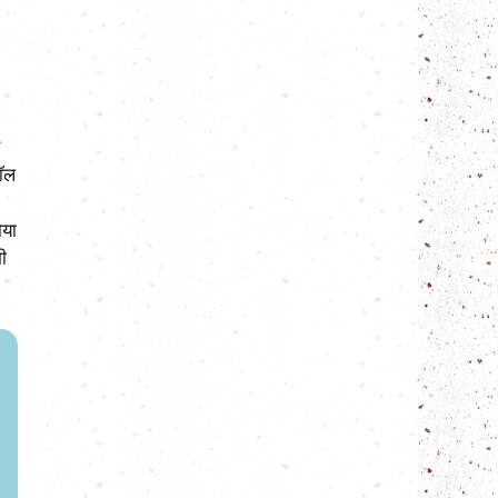
रॉल
ोया
भी