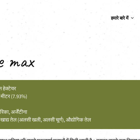
हमारे बारे में
e max
 हेक्टेयर
्ग मीटर (7.93%)
ेरिका, अर्जेंटीना
, खाद्य तेल (अलसी खली, अलसी चूर्ण), औद्योगिक तेल