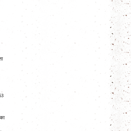
ता
 63
 का