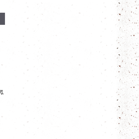
ताज़ा सोयाबीन (Edamame)
सोयाबीन का 
तू