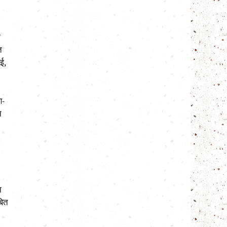
ी
त
गई,
ण-
न
न
बित