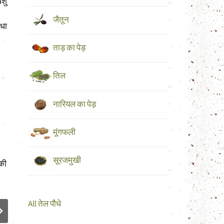
पशु
जैतून
आधा
ताड़ का पेड़
तिल
नारियल का पेड़
मूंगफली
सूरजमुखी
All तेल पौधे