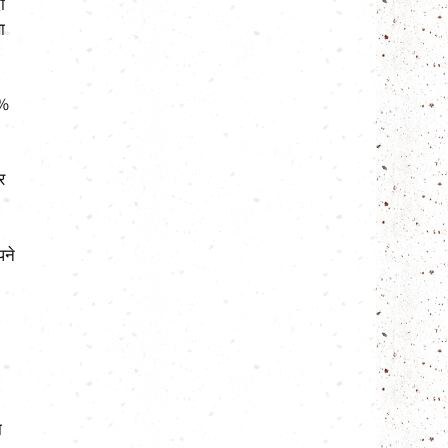
ा
ा
7%
र
पने
ा