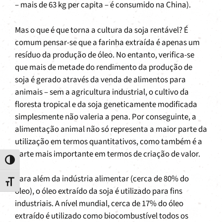
– mais de 63 kg per capita – é consumido na China).
Mas o que é que torna a cultura da soja rentável? É
comum pensar-se que a farinha extraída é apenas um
resíduo da produção de óleo. No entanto, verifica-se
que mais de metade do rendimento da produção de
soja é gerado através da venda de alimentos para
animais – sem a agricultura industrial, o cultivo da
floresta tropical e da soja geneticamente modificada
simplesmente não valeria a pena. Por conseguinte, a
alimentação animal não só representa a maior parte da
utilização em termos quantitativos, como também é a
parte mais importante em termos de criação de valor.
Toggle High Contrast
Para além da indústria alimentar (cerca de 80% do
Toggle Font size
óleo), o óleo extraído da soja é utilizado para fins
industriais. A nível mundial, cerca de 17% do óleo
extraído é utilizado como biocombustível todos os