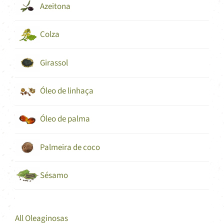
Azeitona
Colza
Girassol
Óleo de linhaça
Óleo de palma
Palmeira de coco
Sésamo
All Oleaginosas