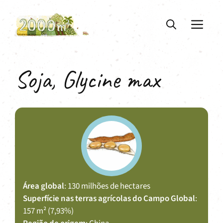
Saltar
para
ME
o
conteúdo
Soja, Glycine max
Área global
: 130 milhões de hectares
Superfície nas terras agrícolas do Campo Global
:
157 m² (7,93%)