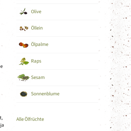
Olive
Öllein
Ölpalme
Raps
ie
Sesam
Sonnenblume
t,
Alle Ölfrüchte
ja