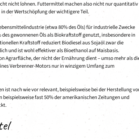
ht nicht lohnen. Futtermittel machen also nicht nur quantitativ
in der Wertschöpfung der wichtigere Teil.
bensmittelindustrie (etwa 80% des Öls) für industrielle Zwecke
% des gewonnenen Öls als Biokraftstoff genutzt, insbesondere in
ellen Kraftstoff reduziert Biodiesel aus Sojaöl zwar die
h und ist wohl effektiver als Bioethanol auf Maisbasis.
on Agrarfläche, der nicht der Ernährung dient – umso mehr als di
g eines Verbrenner-Motors nur in winzigem Umfang zum
ist nach wie vor relevant, beispielsweise bei der Herstellung vo
n beispielsweise fast 50% der amerikanischen Zeitungen und
kt.
el