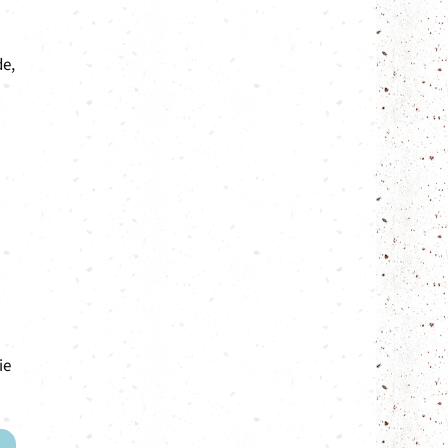
de,
ie