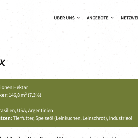
ÜBER UNS
ANGEBOTE
NETZWE
x
llionen Hektar
ker
: 146,8 m² (7,3%)
rasilien, USA, Argentinien
utzen
: Tierfutter, Speiseöl (Leinkuchen, Leinschrot), Industrieöl