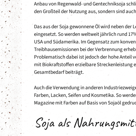
Anbau von Regenwald- und Gentechniksoja schlic
den Großteil der Nutzung aus, sondern sind auch 
Das aus der Soja gewonnene Öl wird neben der Le
eingesetzt. So werden weltweit jährlich rund 17
USA und Südamerika. Im Gegensatz zum konvention
Treibhausemissionen bei der Verbrennung erheblic
Problematisch dabei ist jedoch der hohe Anteil v
mit Biokraftstoffen erzielbare Streckenleistun
Gesamtbedarf beiträgt.
Auch die Verwendung in anderen Industriezweigen 
Farben, Lacken, Seifen und Kosmetika. So werde
Magazine mit Farben auf Basis von Sojaöl gedruc
Soja als Nahrungsmitt