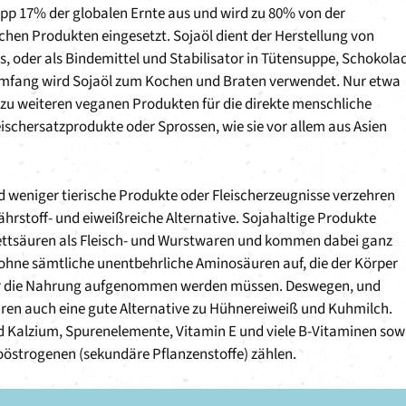
pp 17% der globalen Ernte aus und wird zu 80% von der
ichen Produkten eingesetzt. Sojaöl dient der Herstellung von
s, oder als Bindemittel und Stabilisator in Tütensuppe, Schokola
 Umfang wird Sojaöl zum Kochen und Braten verwendet. Nur etwa
zu weiteren veganen Produkten für die direkte menschliche
eischersatzprodukte oder Sprossen, wie sie vor allem aus Asien
weniger tierische Produkte oder Fleischerzeugnisse verzehren
ährstoff- und eiweißreiche Alternative. Sojahaltige Produkte
ettsäuren als Fleisch- und Wurstwaren und kommen dabei ganz
ohne sämtliche unentbehrliche Aminosäuren auf, die der Körper
über die Nahrung aufgenommen werden müssen. Deswegen, und
ren auch eine gute Alternative zu Hühnereiweiß und Kuhmilch.
Kalzium, Spurenelemente, Vitamin E und viele B-Vitaminen sow
toöstrogenen (sekundäre Pflanzenstoffe) zählen.