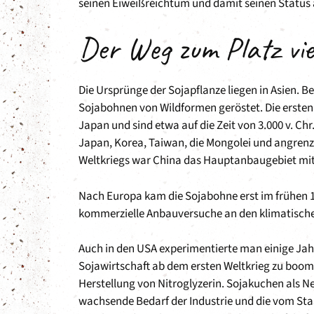
seinen Eiweißreichtum und damit seinen Status a
Der Weg zum Platz vie
Die Ursprünge der Sojapflanze liegen in Asien. B
Sojabohnen von Wildformen geröstet. Die erste
Japan und sind etwa auf die Zeit von 3.000 v. C
Japan, Korea, Taiwan, die Mongolei und angrenz
Weltkriegs war China das Hauptanbaugebiet mit
Nach Europa kam die Sojabohne erst im frühen 1
kommerzielle Anbauversuche an den klimatische
Auch in den USA experimentierte man einige Jahr
Sojawirtschaft ab dem ersten Weltkrieg zu boom
Herstellung von Nitroglyzerin. Sojakuchen als N
wachsende Bedarf der Industrie und die vom Sta