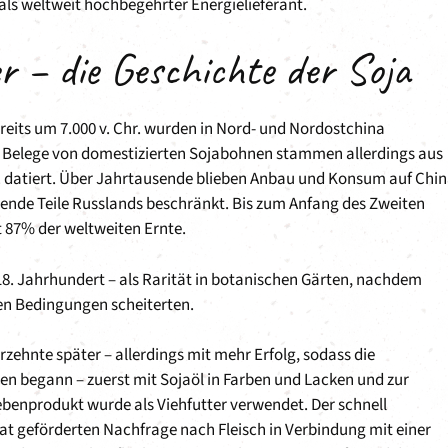
ls weltweit hochbegehrter Energielieferant.
r – die Geschichte der Soja
ereits um 7.000 v. Chr. wurden in Nord- und Nordostchina
n Belege von domestizierten Sojabohnen stammen allerdings aus
hr. datiert. Über Jahrtausende blieben Anbau und Konsum auf Chin
ende Teile Russlands beschränkt. Bis zum Anfang des Zweiten
 87% der weltweiten Ernte.
8. Jahrhundert – als Rarität in botanischen Gärten, nachdem
n Bedingungen scheiterten.
zehnte später – allerdings mit mehr Erfolg, sodass die
en begann – zuerst mit Sojaöl in Farben und Lacken und zur
ebenprodukt wurde als Viehfutter verwendet. Der schnell
at geförderten Nachfrage nach Fleisch in Verbindung mit einer