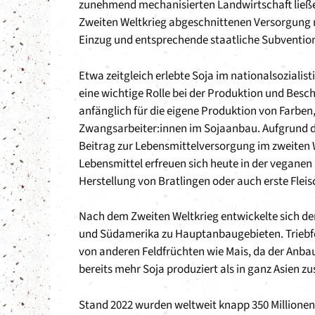
zunehmend mechanisierten Landwirtschaft ließen
Zweiten Weltkrieg abgeschnittenen Versorgung m
Einzug und entsprechende staatliche Subvention
Etwa zeitgleich erlebte Soja im nationalsozialis
eine wichtige Rolle bei der Produktion und Besc
anfänglich für die eigene Produktion von Farben
Zwangsarbeiter:innen im Sojaanbau. Aufgrund de
Beitrag zur Lebensmittelversorgung im zweiten W
Lebensmittel erfreuen sich heute in der veganen 
Herstellung von Bratlingen oder auch erste Flei
Nach dem Zweiten Weltkrieg entwickelte sich de
und Südamerika zu Hauptanbaugebieten. Triebfe
von anderen Feldfrüchten wie Mais, da der Anbau
bereits mehr Soja produziert als in ganz Asien 
Stand 2022 wurden weltweit knapp 350 Millionen 