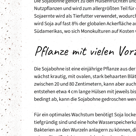
Die Sojabohne gehört zu den Hülsenfrüchten und
Nutzpflanzen und wird zum allergrößten Teil für
Sojaernte wird als Tierfutter verwendet, wodurch
wird Soja auf fast 8% der globalen Ackerfläche
Südamerikas, wo sich Monokulturen auf Kosten 
Pflanze mit vielen Vor
Die Sojabohne ist eine einjährige Pflanze aus der
wächst krautig, mit ovalen, stark behaarten Bl
zwischen 20 und 80 Zentimetern, kann aber auch 
entstehen etwa 4 cm lange Hülsen mit jeweils bis
bedingt ab, kann die Sojabohne gedroschen wer
Für ein optimales Wachstum benötigt Soja locker
tiefgründig sind und eine hohe Wasserspeicherka
Bakterien an den Wurzeln anlagern zu können, die