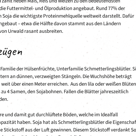
 zählt neben Mais, Reis und Weizen zu den bedeutendsten
 die Futtermittel- und Ölproduktion angebaut. Rund 77% der
 Soja die wichtigste Proteinmehlquelle weltweit darstellt. Dafür
 angebaut – etwa die Hälfte davon stammt aus den Ländern
von Urwald rasant ausbreiten.
zügen
 Familie der Hülsenfrüchte, Unterfamilie Schmetterlingsblütler. S
ättern an dünnen, verzweigten Stängeln. Die Wuchshöhe beträgt
weit über einen Meter erreichen. Aus den lila oder weißen Blüten
 zu 4 Samen, den Sojabohnen. Fallen die Blätter jahreszeitlich
den.
e und damit gut durchlüftete Böden, welche im Idealfall
pazität haben. Soja hat als Schmetterlingsblütler die Eigenschaf
 Stickstoff aus der Luft gewinnen. Diesem Stickstoff verdankt So