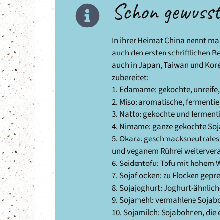
Schon gewuss
In ihrer Heimat China nennt man
auch den ersten schriftlichen Be
auch in Japan, Taiwan und Kore
zubereitet:
1. Edamame: gekochte, unreife
2. Miso: aromatische, fermenti
3. Natto: gekochte und ferment
4. Nimame: ganze gekochte So
5. Okara: geschmacksneutrales
und veganem Rührei weiterverarb
6. Seidentofu: Tofu mit hohem 
7. Sojaflocken: zu Flocken gep
8. Sojajoghurt: Joghurt-ähnlich
9. Sojamehl: vermahlene Sojab
10. Sojamilch: Sojabohnen, die 