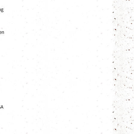
ng
en
SA