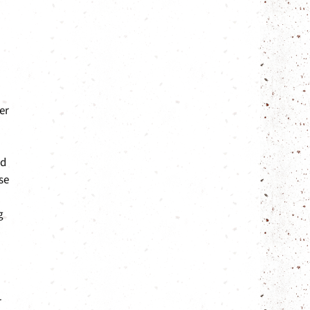
er
nd
se
n
g
r