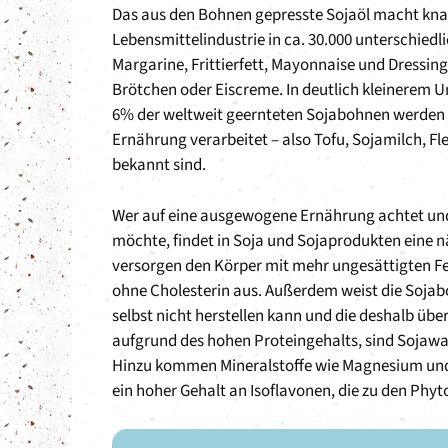
Das aus den Bohnen gepresste Sojaöl macht kna
Lebensmittelindustrie in ca. 30.000 unterschiedl
Margarine, Frittierfett, Mayonnaise und Dressing
Brötchen oder Eiscreme. In deutlich kleinerem
6% der weltweit geernteten Sojabohnen werden 
Ernährung verarbeitet – also Tofu, Sojamilch, Fl
bekannt sind.
Wer auf eine ausgewogene Ernährung achtet und 
möchte, findet in Soja und Sojaprodukten eine n
versorgen den Körper mit mehr ungesättigten F
ohne Cholesterin aus. Außerdem weist die Sojab
selbst nicht herstellen kann und die deshalb 
aufgrund des hohen Proteingehalts, sind Sojawa
Hinzu kommen Mineralstoffe wie Magnesium und 
ein hoher Gehalt an Isoflavonen, die zu den Phy