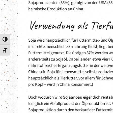
Sojaproduzenten (35%), gefolgt von den USA (33%)
heimische Produktion an China.
Verwendung als Tierfu
Soja wird hauptsächlich für Futtermittel- und Öl
Umschalten auf hohe Kontraste
in direkte menschliche Ernährung fließt, liegt b
Schrift vergrößern
Futtermittel genutzt. Die übrigen 87% werden wei
andererseits zu Sojaöl. Dabei landen etwa vier F
nährstoffreiches Ergänzungsfutter in der weltwe
China sein Soja für Lebensmittel selbst produzi
hauptsächlich als Tierfutter, vor allem für Schwe
pro Kopf – wird in China konsumiert.)
Doch wodurch wird Sojaanbau eigentlich rentabel
lediglich ein Abfallprodukt der Ölproduktion ist.
Sojaproduktion durch den Verkauf der Futtermitt