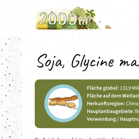
Zum
Inhalt
springen
Soja, Glycine ma
Fläche global
: 133,9 Mi
Fläche auf dem Weltac
Herkunftsregion
: China
Hauptanbaugebiete
: B
Verwendung / Hauptn