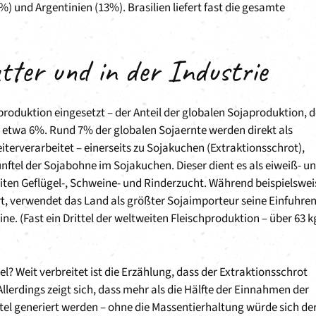
 und Argentinien (13%). Brasilien liefert fast die gesamte
tter und in der Industrie
produktion eingesetzt – der Anteil der globalen Sojaproduktion, d
ei etwa 6%. Rund 7% der globalen Sojaernte werden direkt als
terverarbeitet – einerseits zu Sojakuchen (Extraktionsschrot),
ünftel der Sojabohne im Sojakuchen. Dieser dient es als eiweiß- u
iten Geflügel-, Schweine- und Rinderzucht. Während beispielswei
ert, verwendet das Land als größter Sojaimporteur seine Einfuhre
ine. (Fast ein Drittel der weltweiten Fleischproduktion – über 63 k
? Weit verbreitet ist die Erzählung, dass der Extraktionsschrot
 Allerdings zeigt sich, dass mehr als die Hälfte der Einnahmen der
el generiert werden – ohne die Massentierhaltung würde sich de