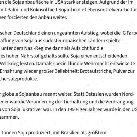
 die Sojaanbaufläche in USA stark ansteigen. Aufgrund der im
it Palm- und Kokosöl hielt Sojaöl in die Lebensmittelverarbeitu
en forcierten den Anbau weiter.
tischen Deutschland einen ungeahnten Aufstieg, wobei die IG Farb
haffung von Soja aus südosteuropäischen Ländern spielte –
, unter dem Nazi-Regime dann als Aufsicht für die
s hohen Nährstoffgehalts sollte Soja einen entscheidenden
eltkrieg leisten. Damals speziell für die Wehrmacht entwickelte
Ernährung wieder großer Beliebtheit: Brotaufstriche, Pulver zur
schersatzprodukte.
r globale Sojaanbau rasant weiter. Statt Ostasien wurden Nord-
der war die Veränderung der Tierhaltung und die Verdrängung
 von Soja lukrativer war. In den 1950-iger Jahren wurde in den U
zusammen.
Tonnen Soja produziert, mit Brasilien als größtem