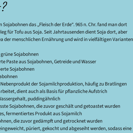
t?
 Sojabohnen das „Fleisch der Erde“. 965 n. Chr. fand man dort
leg für Tofu aus Soja. Seit Jahrtausenden dient Soja dort, aber
a der menschlichen Ernährung und wird in vielfältigen Varianten
, grüne Sojabohnen
erte Paste aus Sojabohnen, Getreide und Wasser
ierte Sojabohnen
jabohnen
 Nebenprodukt der Sojamilchproduktion, häufig zu Bratlingen
eitet, dient auch als Basis für pflanzliche Aufstrich
Wassergehalt, puddingähnlich
resste Sojabohnen, die zuvor geschält und getoastet wurden
es, fermentiertes Produkt aus Sojamilch
ohnen, die zuvor gedämpft und getrocknet wurden
eingeweicht, püriert, gekocht und abgeseiht werden, sodass eine