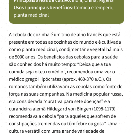
Principais áreas de cultivo
: Índia, China, Nigéria
Usos / principais benefícios
: Comida e tempero,
planta medicinal
A cebola de cozinha é um tipo de alho francês que está
presente em todas as cozinhas do mundo e é cultivada
como planta medicinal, condimentar e vegetal há mais
de 5000 anos. Os benefícios das cebolas para a saúde
são conhecidos há muito tempo: “Deixa que a tua
comida seja o teu remédio”, recomendou uma vez o
médico grego Hipócrates (aprox. 460-370 a.C.). Os
romanos também utilizavam as cebolas como fonte de
força nas suas campanhas. Na medicina popular russa,
era considerada “curativa para sete doenças” e a
curandeira alemã Hildegard von Bingen (1098-1179)
recomendava a cebola “para aqueles que sofrem de
constipações tremendas ou têm febre ou gota”. Uma
cultura versátil com uma grande variedade de