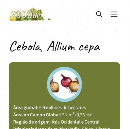
Saltar
para
ME
o
conteúdo
Cebola, Allium cepa
Área global
: 5,9 milhões de hectares
Área no Campo Global
: 7,2 m² (0,36 %)
Região de origem
: Ásia Ocidental e Central