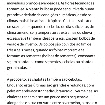
individuais branco-esverdeadas. As flores fecundadas
tornam-se. A planta bulbosa pode ser cultivada numa
grande variedade de condições climáticas, desde os
climas mais frios até aos trópicos. Gosta de sol e ar e
cresce melhor quando recebe luz do dia suficiente. Um
clima ameno, sem temperaturas extremas ou chuva
excessiva, é também ideal para ela. Existem bolbos de
verão e de inverno. Os bolbos são colhidos ao fim de
três a seis meses, quando as folhas morrem e se
formam as sementes (bolbos de sementes), consoante
sejam plantados como sementes, cebolas ou plantas
germinadas.
A propósito: as chalotas também são cebolas.
Enquanto estas últimas são grandes e redondas, com
peles amarelo-acastanhadas, brancas ou vermelhas, as
chalotas tendem a ser um pouco mais pequenas e
alongadas e a sua cor varia entre o vermelho, o rosa e o