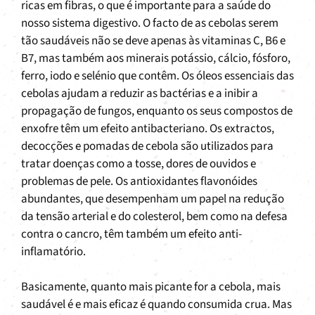
ricas em fibras, o que é importante para a saúde do
nosso sistema digestivo. O facto de as cebolas serem
tão saudáveis não se deve apenas às vitaminas C, B6 e
B7, mas também aos minerais potássio, cálcio, fósforo,
ferro, iodo e selénio que contêm. Os óleos essenciais das
cebolas ajudam a reduzir as bactérias e a inibir a
propagação de fungos, enquanto os seus compostos de
enxofre têm um efeito antibacteriano. Os extractos,
decocções e pomadas de cebola são utilizados para
tratar doenças como a tosse, dores de ouvidos e
problemas de pele. Os antioxidantes flavonóides
abundantes, que desempenham um papel na redução
da tensão arterial e do colesterol, bem como na defesa
contra o cancro, têm também um efeito anti-
inflamatório.
Basicamente, quanto mais picante for a cebola, mais
saudável é e mais eficaz é quando consumida crua. Mas