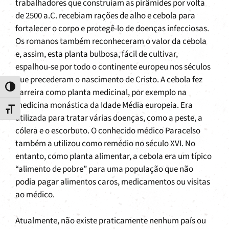
trabalhadores que construíam as pirâmides por volta
de 2500 a.C. recebiam rações de alho e cebola para
fortalecer o corpo e protegê-lo de doenças infecciosas.
Os romanos também reconheceram o valor da cebola
e, assim, esta planta bulbosa, fácil de cultivar,
espalhou-se por todo o continente europeu nos séculos
que precederam o nascimento de Cristo. A cebola fez
Toggle High Contrast
carreira como planta medicinal, por exemplo na
medicina monástica da Idade Média europeia. Era
Toggle Font size
utilizada para tratar várias doenças, como a peste, a
cólera e o escorbuto. O conhecido médico Paracelso
também a utilizou como remédio no século XVI. No
entanto, como planta alimentar, a cebola era um típico
“alimento de pobre” para uma população que não
podia pagar alimentos caros, medicamentos ou visitas
ao médico.
Atualmente, não existe praticamente nenhum país ou