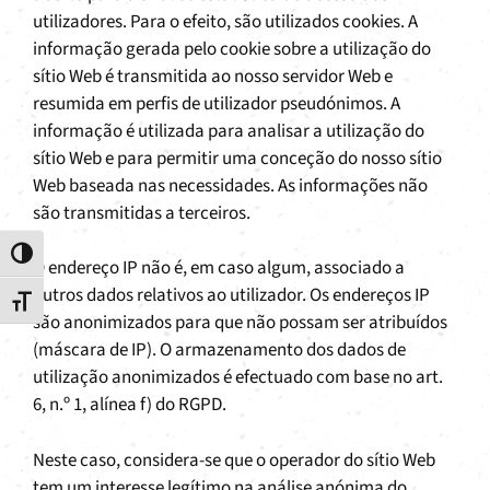
utilizadores. Para o efeito, são utilizados cookies. A
informação gerada pelo cookie sobre a utilização do
sítio Web é transmitida ao nosso servidor Web e
resumida em perfis de utilizador pseudónimos. A
informação é utilizada para analisar a utilização do
sítio Web e para permitir uma conceção do nosso sítio
Web baseada nas necessidades. As informações não
são transmitidas a terceiros.
Toggle High Contrast
O endereço IP não é, em caso algum, associado a
outros dados relativos ao utilizador. Os endereços IP
Toggle Font size
são anonimizados para que não possam ser atribuídos
(máscara de IP). O armazenamento dos dados de
utilização anonimizados é efectuado com base no art.
6, n.º 1, alínea f) do RGPD.
Neste caso, considera-se que o operador do sítio Web
tem um interesse legítimo na análise anónima do