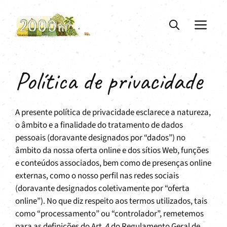
Saltar
para
ME
o
conteúdo
Política de privacidade
A presente política de privacidade esclarece a natureza,
o âmbito e a finalidade do tratamento de dados
pessoais (doravante designados por “dados”) no
âmbito da nossa oferta online e dos sítios Web, funções
e conteúdos associados, bem como de presenças online
externas, como o nosso perfil nas redes sociais
(doravante designados coletivamente por “oferta
online”). No que diz respeito aos termos utilizados, tais
como “processamento” ou “controlador”, remetemos
para as definições do Art. 4 do Regulamento Geral de