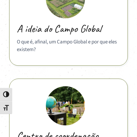
A ideia do Campo Global
O que é, afinal, um Campo Global e por que eles
existem?
Toggle High Contrast
Toggle Font size
Centro de coordenação