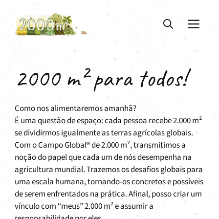
Saltar
para
ME
o
conteúdo
2000 m² para todos!
Como nos alimentaremos amanhã?
É uma questão de espaço: cada pessoa recebe 2.000 m²
se dividirmos igualmente as terras agrícolas globais.
Com o Campo Global® de 2.000 m², transmitimos a
noção do papel que cada um de nós desempenha na
agricultura mundial. Trazemos os desafios globais para
uma escala humana, tornando-os concretos e possíveis
de serem enfrentados na prática. Afinal, posso criar um
vínculo com “meus” 2.000 m² e assumir a
responsabilidade por eles.