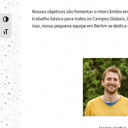
Nossos objetivos são fomentar o intercâmbio en
trabalho básico para todos os Campos Globais, l
Toggle High Contrast
isso, nossa pequena equipe em Berlim se dedic
Toggle Font size