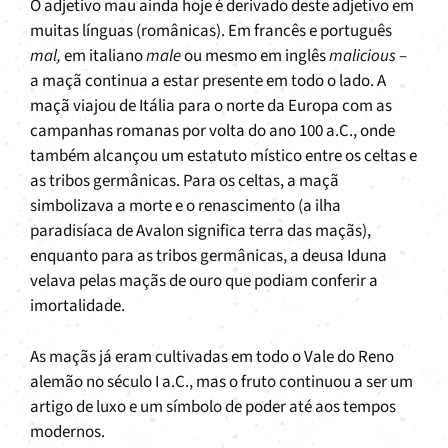
O adjetivo mau ainda hoje é derivado deste adjetivo em
muitas línguas (românicas). Em francês e português
mal,
em italiano
male
ou mesmo em inglês
malicious
–
a maçã continua a estar presente em todo o lado. A
maçã viajou de Itália para o norte da Europa com as
campanhas romanas por volta do ano 100 a.C., onde
também alcançou um estatuto místico entre os celtas e
as tribos germânicas. Para os celtas, a maçã
simbolizava a morte e o renascimento (a ilha
paradisíaca de Avalon significa terra das maçãs),
enquanto para as tribos germânicas, a deusa Iduna
velava pelas maçãs de ouro que podiam conferir a
imortalidade.
As maçãs já eram cultivadas em todo o Vale do Reno
alemão no século I a.C., mas o fruto continuou a ser um
artigo de luxo e um símbolo de poder até aos tempos
modernos.