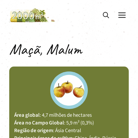
Saltar
para
ME
o
conteúdo
Maçã, Malum
Área global
: 4,7 milhões de hectares
Área no Campo Global
: 5,9 m² (0,3%)
Região de origem
: Ásia Central