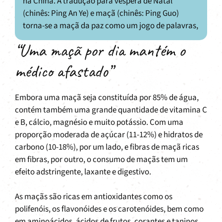
na China. A tradução para véspera de Natal
(chinês: Ping An Ye) e maçã (chinês: Ping Guo)
torna-se a maçã da paz como um jogo de palavras,
“Uma maçã por dia mantém o
médico afastado”
Embora uma maçã seja constituída por 85% de água,
contém também uma grande quantidade de vitamina C
e B, cálcio, magnésio e muito potássio. Com uma
proporção moderada de açúcar (11-12%) e hidratos de
carbono (10-18%), por um lado, e fibras de maçã ricas
em fibras, por outro, o consumo de maçãs tem um
efeito adstringente, laxante e digestivo.
As maçãs são ricas em antioxidantes como os
polifenóis, os flavonóides e os carotenóides, bem como
em aminoácidos, ácidos de frutos, corantes e taninos.