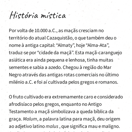
História mística
Por volta de 10.000 a.C., as maçãs cresciam no
território do atual Cazaquistão, o que também deu o
nome à antiga capital: “Almaty”, hoje “Alma-Ata”,
traduz-se por “cidade da maçã”. Esta maçã-caranguejo
asiática era ainda pequena e lenhosa, tinha muitas
sementes e sabia a azedo. Chegou à região do Mar
Negro através das antigas rotas comerciais no último
milénio a.C. e foi aí cultivada pelos gregos e romanos.
O fruto cultivado era extremamente caro e considerado
afrodisíaco pelos gregos, enquanto no Antigo
Testamento a maçã simbolizava a queda bíblica da
graça.
Malum
, a palavra latina para maçã, deu origem
ao adjetivo latino
malus
, que significa mau e maligno.