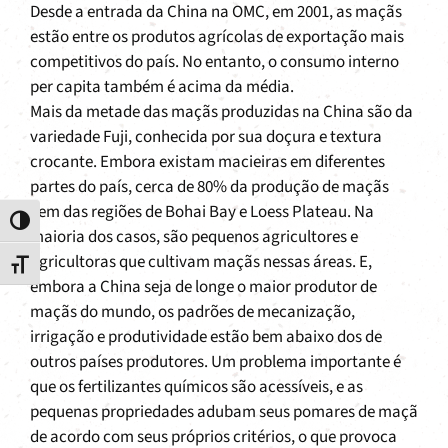
Desde a entrada da China na OMC, em 2001, as maçãs
estão entre os produtos agrícolas de exportação mais
competitivos do país. No entanto, o consumo interno
per capita também é acima da média.
Mais da metade das maçãs produzidas na China são da
variedade Fuji, conhecida por sua doçura e textura
crocante. Embora existam macieiras em diferentes
partes do país, cerca de 80% da produção de maçãs
vem das regiões de Bohai Bay e Loess Plateau. Na
Toggle High Contrast
maioria dos casos, são pequenos agricultores e
agricultoras que cultivam maçãs nessas áreas. E,
Toggle Font size
embora a China seja de longe o maior produtor de
maçãs do mundo, os padrões de mecanização,
irrigação e produtividade estão bem abaixo dos de
outros países produtores. Um problema importante é
que os fertilizantes químicos são acessíveis, e as
pequenas propriedades adubam seus pomares de maçã
de acordo com seus próprios critérios, o que provoca