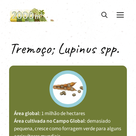
Saltar
para
ME
o
conteúdo
Tremoço; Lupinus spp.
Área global
: 1 milhão de hectares
Área cultivada no Campo Global
: demasiado
pequena, cresce como forragem verde para alguns