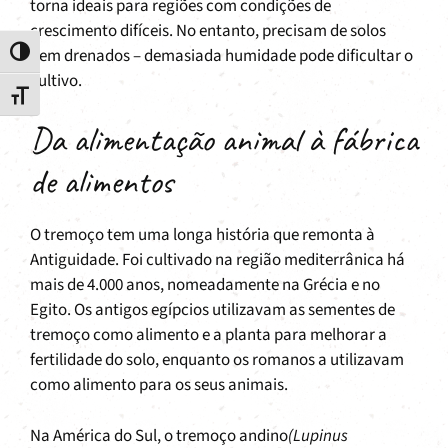
torna ideais para regiões com condições de
crescimento difíceis. No entanto, precisam de solos
bem drenados – demasiada humidade pode dificultar o
Toggle High Contrast
cultivo.
Toggle Font size
Da alimentação animal à fábrica
de alimentos
O tremoço tem uma longa história que remonta à
Antiguidade. Foi cultivado na região mediterrânica há
mais de 4.000 anos, nomeadamente na Grécia e no
Egito. Os antigos egípcios utilizavam as sementes de
tremoço como alimento e a planta para melhorar a
fertilidade do solo, enquanto os romanos a utilizavam
como alimento para os seus animais.
Na América do Sul, o tremoço andino
(Lupinus