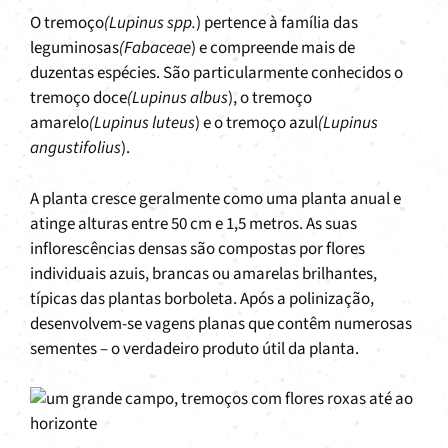
O tremoço
(Lupinus spp.
) pertence à família das
leguminosas
(Fabaceae
) e compreende mais de
duzentas espécies. São particularmente conhecidos o
tremoço doce
(Lupinus albus
), o tremoço
amarelo
(Lupinus luteus
) e o tremoço azul
(Lupinus
angustifolius
).
A planta cresce geralmente como uma planta anual e
atinge alturas entre 50 cm e 1,5 metros. As suas
inflorescências densas são compostas por flores
individuais azuis, brancas ou amarelas brilhantes,
típicas das plantas borboleta. Após a polinização,
desenvolvem-se vagens planas que contêm numerosas
sementes – o verdadeiro produto útil da planta.