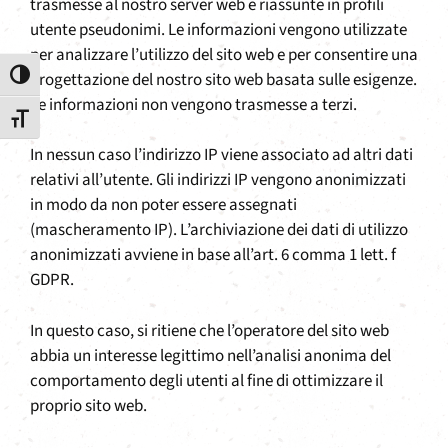
trasmesse al nostro server web e riassunte in profili
utente pseudonimi. Le informazioni vengono utilizzate
per analizzare l’utilizzo del sito web e per consentire una
progettazione del nostro sito web basata sulle esigenze.
Attiva/disattiva alto contrasto
Le informazioni non vengono trasmesse a terzi.
Attiva/disattiva dimensione testo
In nessun caso l’indirizzo IP viene associato ad altri dati
relativi all’utente. Gli indirizzi IP vengono anonimizzati
in modo da non poter essere assegnati
(mascheramento IP). L’archiviazione dei dati di utilizzo
anonimizzati avviene in base all’art. 6 comma 1 lett. f
GDPR.
In questo caso, si ritiene che l’operatore del sito web
abbia un interesse legittimo nell’analisi anonima del
comportamento degli utenti al fine di ottimizzare il
proprio sito web.