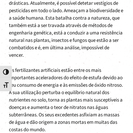
drásticas. Atualmente, é possível detetar vestígios de
pesticidas em todo o lado. Ameaçam a biodiversidade e
a saúde humana. Esta batalha contra a natureza, que
também está a ser travada através de métodos de
engenharia genética, está a conduzir a uma resistência
natural nas plantas, insectos e fungos que estão a ser
combatidos e é, em última análise, impossível de
vencer.
Os fertilizantes artificiais estão entre os mais
Toggle High Contrast
importantes aceleradores do efeito de estufa devido ao
seu consumo de energia e às emissões de óxido nitroso.
Toggle Font size
A sua utilização perturba o equilíbrio natural dos
nutrientes no solo, torna as plantas mais susceptíveis a
doenças e aumenta o teor de nitratos nas águas
subterrâneas. Os seus excedentes asfixiam as massas
de água e dão origem a zonas mortas em muitas das
costas do mundo.