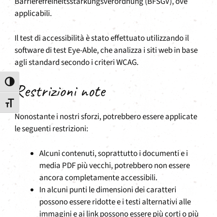
Barrierefreiheitsstärkungsverordnung (BFSGV), ove
applicabili.
Il test di accessibilità è stato effettuato utilizzando il
software di test Eye-Able, che analizza i siti web in base
agli standard secondo i criteri WCAG.
Attiva/disattiva alto contrasto
Restrizioni note
Attiva/disattiva dimensione testo
Nonostante i nostri sforzi, potrebbero essere applicate
le seguenti restrizioni:
Alcuni contenuti, soprattutto i documenti e i
media PDF più vecchi, potrebbero non essere
ancora completamente accessibili.
In alcuni punti le dimensioni dei caratteri
possono essere ridotte e i testi alternativi alle
immagini e ai link possono essere più corti o più