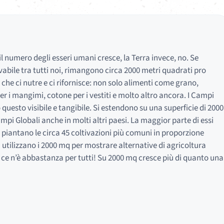
 il numero degli esseri umani cresce, la Terra invece, no. Se
ltivabile tra tutti noi, rimangono circa 2000 metri quadrati pro
 che ci nutre e ci rifornisce: non solo alimenti come grano,
r i mangimi, cotone per i vestiti e molto altro ancora. I Campi
 questo visibile e tangibile. Si estendono su una superficie di 2000
ampi Globali anche in molti altri paesi. La maggior parte di essi
e, piantano le circa 45 coltivazioni più comuni in proporzione
i utilizzano i 2000 mq per mostrare alternative di agricoltura
 ce n’è abbastanza per tutti! Su 2000 mq cresce più di quanto una