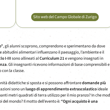
Sito web del Campo Globale di Zurigo
o”
, gli alunni scoprono, comprendono e sperimentano da dove
e abitudini alimentari influenzano il paesaggio, l’ambiente e il
lo I-III
sono allineati al
Curriculum 21
e vengono insegnati in
enza
. Gli insegnanti ricevono informazioni di base comprensibili e
 con la classe.
e unità didattiche si sposta e si possono affrontare
domande più
trazioni sono un
luogo di apprendimento extrascolastico
ideale
anti metri quadrati di terra utilizzo per il mio pranzo? In che mod
i del mondo? Il motto dell’evento è:
“Ogni acquisto è una