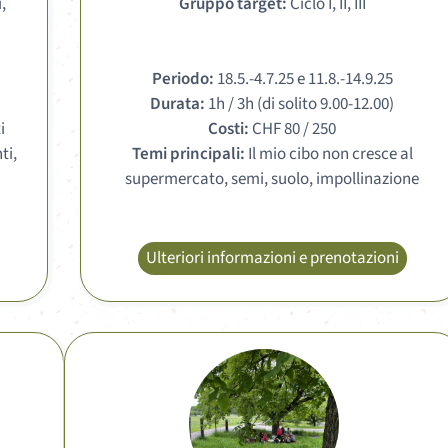
,
Gruppo target:
Ciclo I, II, III
Periodo:
18.5.-4.7.25 e 11.8.-14.9.25
Durata:
1h / 3h (di solito 9.00-12.00)
i
Costi:
CHF 80 / 250
ti,
Temi principali:
Il mio cibo non cresce al
supermercato, semi, suolo, impollinazione
Ulteriori informazioni e prenotazioni