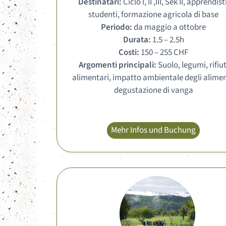
Destinatari:
Ciclo I, II ,III, Sek II, apprendisti
studenti, formazione agricola di base
Periodo:
da maggio a ottobre
Durata:
1.5 – 2.5h
Costi:
150 – 255 CHF
Argomenti principali:
Suolo, legumi, rifiut
alimentari, impatto ambientale degli alimen
degustazione di vanga
Mehr Infos und Buchung