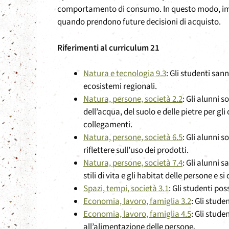
comportamento di consumo. In questo modo, im
quando prendono future decisioni di acquisto.
Riferimenti al curriculum 21
Natura e tecnologia 9.3
: Gli studenti san
ecosistemi regionali.
Natura, persone, società 2.2
: Gli alunni s
dell’acqua, del suolo e delle pietre per gli
collegamenti.
Natura, persone, società 6.5
: Gli alunni 
riflettere sull’uso dei prodotti.
Natura, persone, società 7.4
: Gli alunni 
stili di vita e gli habitat delle persone e
Spazi, tempi, società 3.1
: Gli studenti pos
Economia, lavoro, famiglia 3.2
: Gli stud
Economia, lavoro, famiglia 4.5
: Gli stude
all’alimentazione delle persone.