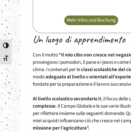
Mehr Infos und Buchung
Un luogo di apprendimento
Attiva/disattiva alto contrasto
Con il motto
“Il mio cibo non cresce nel negozi
Attiva/disattiva dimensione testo
provengono i pomodori, il pane e i jeans e come l
clima. I contenuti per le
classi scolastiche del cic
modo
adeguato al livello
e
orientati all’esperi
fondate per la preparazione e il lavoro successivo
Al livello scolastico secondario II
, il focus dell
complesse
. Il Campo Globale e le sue varie illus
per riflettere insieme sulle seguenti domande: Qu
miei acquisti influenzano ciò che cresce nei camp
missione per l’agricoltura”.