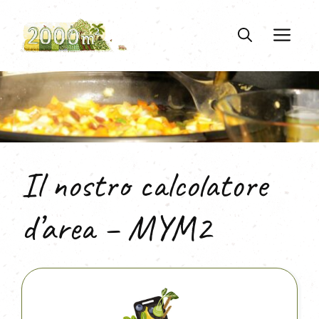
Vai
al
ME
contenuto
Il nostro calcolatore
d’area – MYM2