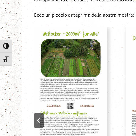
Ecco un piccolo anteprima della nostra mostra:
Attiva/disattiva alto contrasto
Attiva/disattiva dimensione testo