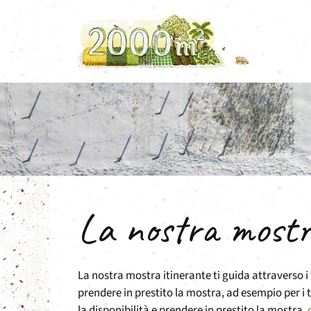
Vai
al
contenuto
La nostra mostr
La nostra mostra itinerante ti guida attraverso 
prendere in prestito la mostra, ad esempio per i t
la disponibilità e prendere in prestito la mostra,