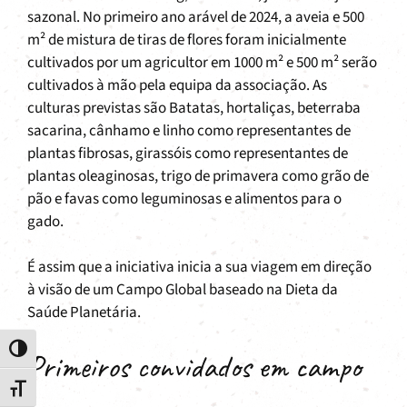
sazonal. No primeiro ano arável de 2024, a aveia e 500
m² de mistura de tiras de flores foram inicialmente
cultivados por um agricultor em 1000 m² e 500 m² serão
cultivados à mão pela equipa da associação. As
culturas previstas são Batatas, hortaliças, beterraba
sacarina, cânhamo e linho como representantes de
plantas fibrosas, girassóis como representantes de
plantas oleaginosas, trigo de primavera como grão de
pão e favas como leguminosas e alimentos para o
gado.
É assim que a iniciativa inicia a sua viagem em direção
à visão de um Campo Global baseado na Dieta da
Saúde Planetária.
Toggle High Contrast
Primeiros convidados em campo
Toggle Font size