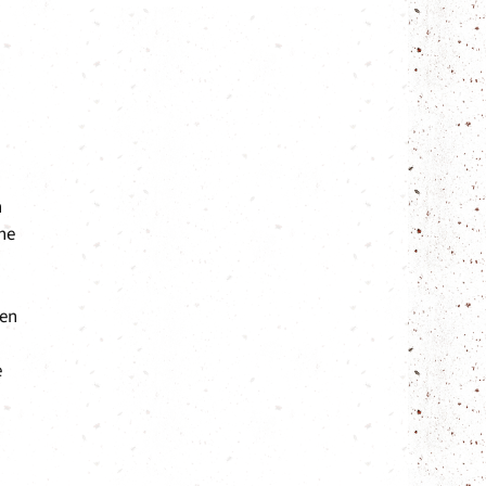
n
he
len
e