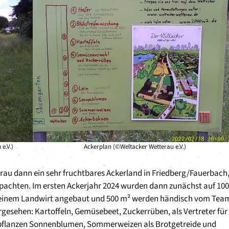
e.V.)
Ackerplan (©Weltacker Wetterau e.V.)
rau dann ein sehr fruchtbares Ackerland in Friedberg/Fauerbach
pachten. Im ersten Ackerjahr 2024 wurden dann zunächst auf 10
 einem Landwirt angebaut und 500 m² werden händisch vom Tea
orgesehen: Kartoffeln, Gemüsebeet, Zuckerrüben, als Vertreter für
 Ölpflanzen Sonnenblumen, Sommerweizen als Brotgetreide und