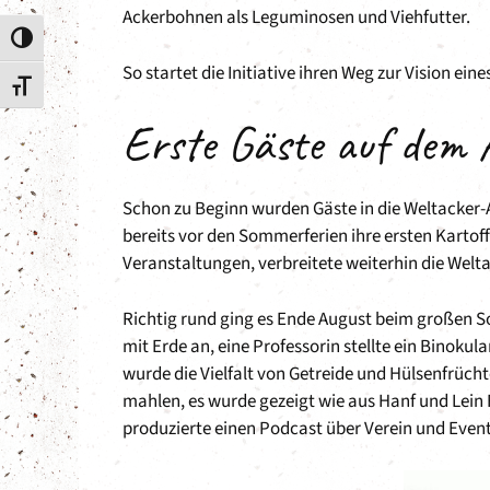
Ackerbohnen als Leguminosen und Viehfutter.
Umschalten auf hohe Kontraste
So startet die Initiative ihren Weg zur Vision ei
Schrift vergrößern
Erste Gäste auf dem 
Schon zu Beginn wurden Gäste in die Weltacker-A
bereits vor den Sommerferien ihre ersten Kartof
Veranstaltungen, verbreitete weiterhin die Welt
Richtig rund ging es Ende August beim großen 
mit Erde an, eine Professorin stellte ein Binoku
wurde die Vielfalt von Getreide und Hülsenfrüchte
mahlen, es wurde gezeigt wie aus Hanf und Lein
produzierte einen Podcast über Verein und Event