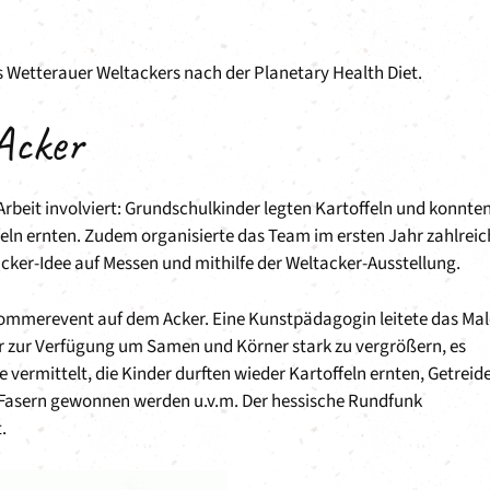
nes Wetterauer Weltackers nach der Planetary Health Diet.
Acker
rbeit involviert: Grundschulkinder legten Kartoffeln und konnte
feln ernten. Zudem organisierte das Team im ersten Jahr zahlreic
acker-Idee auf Messen und mithilfe der Weltacker-Ausstellung.
Sommerevent auf dem Acker. Eine Kunstpädagogin leitete das Ma
lar zur Verfügung um Samen und Körner stark zu vergrößern, es
 vermittelt, die Kinder durften wieder Kartoffeln ernten, Getreid
 Fasern gewonnen werden u.v.m. Der hessische Rundfunk
.