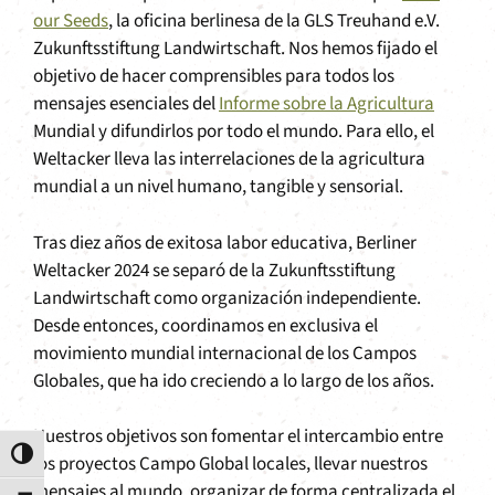
our Seeds
, la oficina berlinesa de la GLS Treuhand e.V.
Zukunftsstiftung Landwirtschaft. Nos hemos fijado el
objetivo de hacer comprensibles para todos los
mensajes esenciales del
Informe sobre la Agricultura
Mundial y difundirlos por todo el mundo. Para ello, el
Weltacker lleva las interrelaciones de la agricultura
mundial a un nivel humano, tangible y sensorial.
Tras diez años de exitosa labor educativa, Berliner
Weltacker 2024 se separó de la Zukunftsstiftung
Landwirtschaft como organización independiente.
Desde entonces, coordinamos en exclusiva el
movimiento mundial internacional de los Campos
Globales, que ha ido creciendo a lo largo de los años.
Nuestros objetivos son fomentar el intercambio entre
Alternar alto contraste
los proyectos Campo Global locales, llevar nuestros
mensajes al mundo, organizar de forma centralizada el