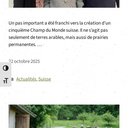
Un pas important a été franchi vers la création d’un
cinquième Champ du Monde suisse. Il ne s’agit pas
seulement de terres arables, mais aussi de prairies
permanentes. …
22 octobre 2025
Passer en contraste élevé
Catégories
Actualités
,
Suisse
Changer la taille de la police