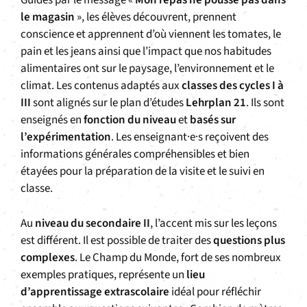
Guidés par le message «
Mon repas ne pousse pas dans
le magasin
», les élèves découvrent, prennent
conscience et apprennent d’où viennent les tomates, le
pain et les jeans ainsi que l’impact que nos habitudes
alimentaires ont sur le paysage, l’environnement et le
climat. Les contenus adaptés aux
classes des cycles I à
III
sont alignés sur le plan d’études
Lehrplan 21
. Ils sont
enseignés en
fonction du niveau
et
basés sur
l’expérimentation
. Les enseignant·e·s reçoivent des
informations générales compréhensibles et bien
étayées pour la préparation de la visite et le suivi en
classe.
Au
niveau du secondaire II
, l’accent mis sur les leçons
est différent. Il est possible de traiter des
questions plus
complexes
. Le Champ du Monde, fort de ses nombreux
exemples pratiques, représente un
lieu
d’apprentissage extrascolaire
idéal pour réfléchir