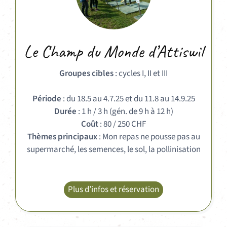
Le Champ du Monde d’Attiswil
Groupes cibles
: cycles I, II et III
Période
: du 18.5 au 4.7.25 et du 11.8 au 14.9.25
Durée
: 1 h / 3 h (gén. de 9 h à 12 h)
Coût
: 80 / 250 CHF
Thèmes principaux
: Mon repas ne pousse pas au
supermarché, les semences, le sol, la pollinisation
Plus d’infos et réservation