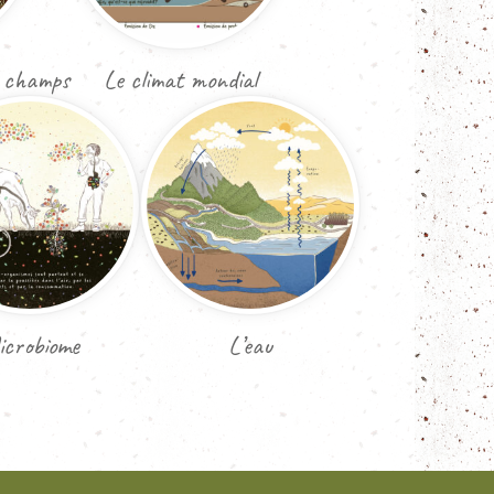
s champs
Le climat mondial
crobiome
L’eau