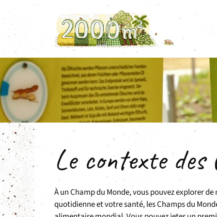
Aller
au
contenu
Le contexte des
À un Champ du Monde, vous pouvez explorer de nom
quotidienne et votre santé, les Champs du Monde v
alimentaire mondial. Vous pouvez jeter un premi