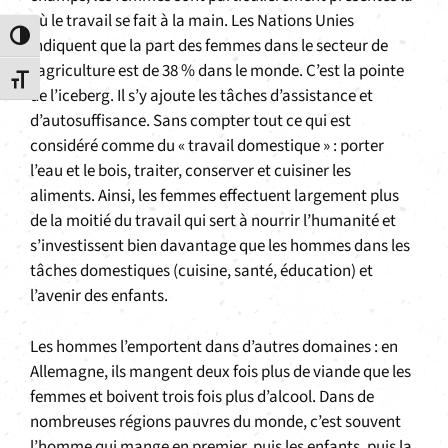
où le travail se fait à la main. Les Nations Unies
Passer en contraste élevé
indiquent que la part des femmes dans le secteur de
l’agriculture est de 38 % dans le monde. C’est la pointe
Changer la taille de la police
de l’iceberg. Il s’y ajoute les tâches d’assistance et
d’autosuffisance. Sans compter tout ce qui est
considéré comme du « travail domestique » : porter
l’eau et le bois, traiter, conserver et cuisiner les
aliments. Ainsi, les femmes effectuent largement plus
de la moitié du travail qui sert à nourrir l’humanité et
s’investissent bien davantage que les hommes dans les
tâches domestiques (cuisine, santé, éducation) et
l’avenir des enfants.
Les hommes l’emportent dans d’autres domaines : en
Allemagne, ils mangent deux fois plus de viande que les
femmes et boivent trois fois plus d’alcool. Dans de
nombreuses régions pauvres du monde, c’est souvent
l’homme qui mange en premier, puis les enfants, puis la