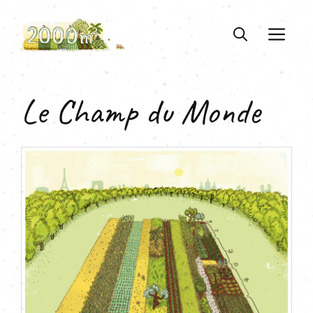
Aller
au
ME
contenu
Le Champ du Monde