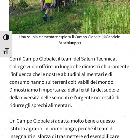
Una scuola elementare esplora il Campo Globale (©Gabriele
Attiva/disattiva alto contrasto
Falschlunger)
Attiva/disattiva dimensione testo
Con il Campo Globale, il team del Salern Technical
College vuole offrire un luogo che dimostri chiaramente
l’influenza che le nostre abitudini alimentari e di
consumo hanno sui terreni coltivabili del mondo.
Dimostriamo l’importanza della fertilità del suolo e
della diversità delle sementi e l’urgente necessità di
ridurre gli sprechi alimentari.
Un Campo Globale si adatta molto bene a questo
istituto agrario. In primo luogo, perché il team di
insegnanti si sforza di trasmettere ed esemplificare