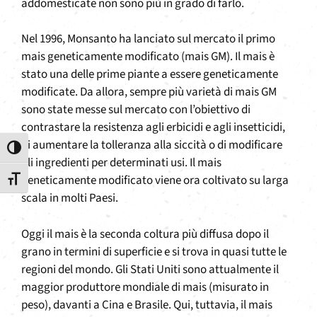
addomesticate non sono più in grado di farlo.
Nel 1996, Monsanto ha lanciato sul mercato il primo
mais geneticamente modificato (mais GM). Il mais è
stato una delle prime piante a essere geneticamente
modificate. Da allora, sempre più varietà di mais GM
sono state messe sul mercato con l’obiettivo di
contrastare la resistenza agli erbicidi e agli insetticidi,
di aumentare la tolleranza alla siccità o di modificare
Attiva/disattiva alto contrasto
gli ingredienti per determinati usi. Il mais
geneticamente modificato viene ora coltivato su larga
Attiva/disattiva dimensione testo
scala in molti Paesi.
Oggi il mais è la seconda coltura più diffusa dopo il
grano in termini di superficie e si trova in quasi tutte le
regioni del mondo. Gli Stati Uniti sono attualmente il
maggior produttore mondiale di mais (misurato in
peso), davanti a Cina e Brasile. Qui, tuttavia, il mais