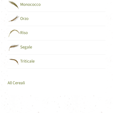
Monococco
Orzo
Riso
Segale
Triticale
All Cereali