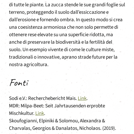
di tutte le piante. La zucca stende le sue grandi foglie sul
terreno, proteggendo il suolo dall’essiccazione e
dall’erosione e fornendo ombra. In questo modo si crea
una coesistenza armoniosa che non solo permette di
ottenere rese elevate su una superficie ridotta, ma
anche di preservare la biodiversità e la fertilità del
suolo. Un esempio vivente di come le culture miste,
tradizionali o innovative, aprano strade future per la
nostra agricoltura.
Fonti
Sodi e.V.: Recherchebericht Mais.
Link
.
MDR: Milpa-Beet: Seit Jahrtausenden erprobte
Mischkultur.
Link
.
Skoufogianni, Elpiniki & Solomou, Alexandra &
Charvalas, Georgios & Danalatos, Nicholaos. (2019).