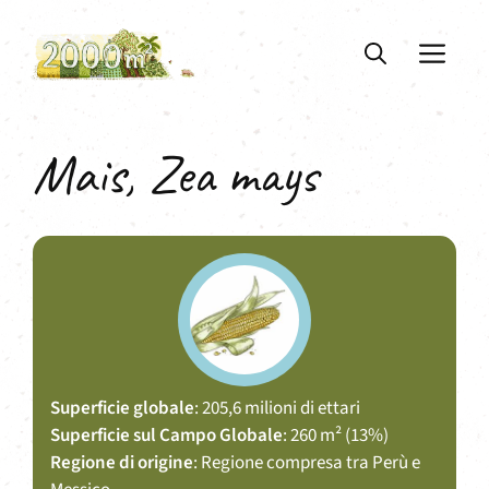
Vai
al
ME
contenuto
Mais, Zea mays
Superficie globale
: 205,6 milioni di ettari
Superficie sul Campo Globale
: 260 m² (13%)
Regione di origine
: Regione compresa tra Perù e