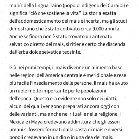
mahíz della lingua Taíno (popolo indigeno dei Caraibi) e
significa “ciò che sostiene la vita”. La storia esatta
dell’addomesticamento del mais è incerta, ma gli studi
dimostrano che è stato coltivato circa 9.000 anni fa.
Anche se finora non è stato trovato un antenato
selvatico diretto del mais, si ritiene certo che discenda
dall’erba dolce selvatica teosinte.
Già nei primi tempi, il mais divenne un alimento base
nelle regioni dell’America centrale e meridionale e rese
più facile l’insediamento delle persone. Il mais ha avuto
un ruolo molto importante per le popolazioni
dell’epoca. Questo era evidente non solo nei piatti,
alcuni dei quali vengono preparati ancora oggi con
delle varianti, ma anche nei rituali e nella religione. I
Mexica e i Maya credevano addirittura che gli esseri
umani si fossero formati dalla pasta di mais e diversi
popoli credevano in un dio o in una dea del mais.