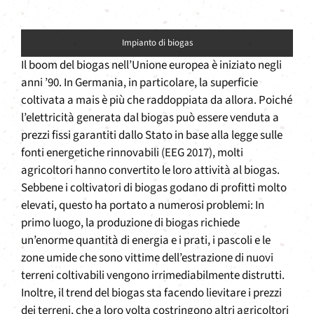
Impianto di biogas
Il boom del biogas nell’Unione europea è iniziato negli
anni ’90. In Germania, in particolare, la superficie
coltivata a mais è più che raddoppiata da allora. Poiché
l’elettricità generata dal biogas può essere venduta a
prezzi fissi garantiti dallo Stato in base alla legge sulle
fonti energetiche rinnovabili (EEG 2017), molti
agricoltori hanno convertito le loro attività al biogas.
Sebbene i coltivatori di biogas godano di profitti molto
elevati, questo ha portato a numerosi problemi: In
primo luogo, la produzione di biogas richiede
un’enorme quantità di energia e i prati, i pascoli e le
zone umide che sono vittime dell’estrazione di nuovi
terreni coltivabili vengono irrimediabilmente distrutti.
Inoltre, il trend del biogas sta facendo lievitare i prezzi
dei terreni, che a loro volta costringono altri agricoltori