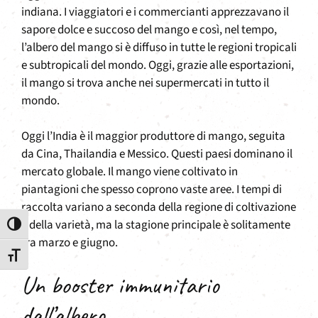
indiana. I viaggiatori e i commercianti apprezzavano il
sapore dolce e succoso del mango e così, nel tempo,
l’albero del mango si è diffuso in tutte le regioni tropicali
e subtropicali del mondo. Oggi, grazie alle esportazioni,
il mango si trova anche nei supermercati in tutto il
mondo.
Oggi l’India è il maggior produttore di mango, seguita
da Cina, Thailandia e Messico. Questi paesi dominano il
mercato globale. Il mango viene coltivato in
piantagioni che spesso coprono vaste aree. I tempi di
raccolta variano a seconda della regione di coltivazione
e della varietà, ma la stagione principale è solitamente
Attiva/disattiva alto contrasto
tra marzo e giugno.
Attiva/disattiva dimensione testo
Un booster immunitario
dall’albero