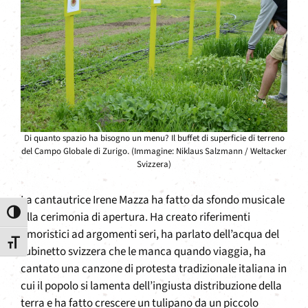
Di quanto spazio ha bisogno un menu? Il buffet di superficie di terreno
del Campo Globale di Zurigo. (Immagine: Niklaus Salzmann / Weltacker
Svizzera)
La cantautrice Irene Mazza ha fatto da sfondo musicale
Attiva/disattiva alto contrasto
alla cerimonia di apertura. Ha creato riferimenti
umoristici ad argomenti seri, ha parlato dell’acqua del
Attiva/disattiva dimensione testo
rubinetto svizzera che le manca quando viaggia, ha
cantato una canzone di protesta tradizionale italiana in
cui il popolo si lamenta dell’ingiusta distribuzione della
terra e ha fatto crescere un tulipano da un piccolo