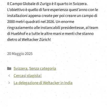
Il Campo Globale di Zurigo è il quarto in Svizzera.
L’obiettivo è quello di fare esperienza quest’anno con le
installazioni appena create per poi creare un campo di
2000 metri quadrati nel 2026. Un enorme
ringraziamento alle instancabili presidentesse, al team
di Huebhof e a tutte le altre mani e menti che stanno
dietro al Weltacker Zürich!
20 Maggio 2025
Categorie
Svizzera
,
Senza categoria
Cercasi stagista!
La delegazione di Weltacker in India