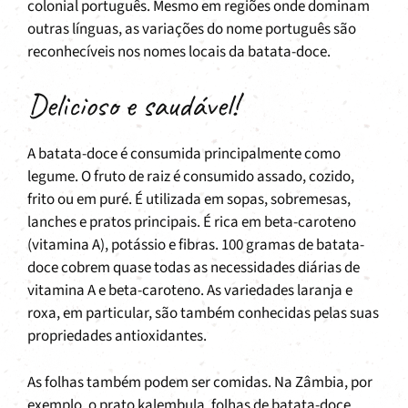
colonial português. Mesmo em regiões onde dominam
outras línguas, as variações do nome português são
reconhecíveis nos nomes locais da batata-doce.
Delicioso e saudável!
A batata-doce é consumida principalmente como
legume. O fruto de raiz é consumido assado, cozido,
frito ou em puré. É utilizada em sopas, sobremesas,
lanches e pratos principais. É rica em beta-caroteno
(vitamina A), potássio e fibras. 100 gramas de batata-
doce cobrem quase todas as necessidades diárias de
vitamina A e beta-caroteno. As variedades laranja e
roxa, em particular, são também conhecidas pelas suas
propriedades antioxidantes.
As folhas também podem ser comidas. Na Zâmbia, por
exemplo, o prato kalembula, folhas de batata-doce