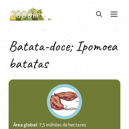
Saltar
para
ME
o
conteúdo
Batata-doce; Ipomoea
batatas
Área global
: 7,5 milhões de hectares