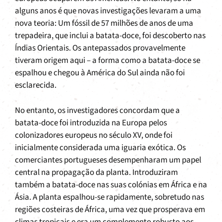
alguns anos é que novas investigações levaram a uma
nova teoria: Um fóssil de 57 milhões de anos de uma
trepadeira, que inclui a batata-doce, foi descoberto nas
Índias Orientais. Os antepassados provavelmente
tiveram origem aqui – a forma como a batata-doce se
espalhou e chegou à América do Sul ainda não foi
esclarecida.
No entanto, os investigadores concordam que a
batata-doce foi introduzida na Europa pelos
colonizadores europeus no século XV, onde foi
inicialmente considerada uma iguaria exótica. Os
comerciantes portugueses desempenharam um papel
central na propagação da planta. Introduziram
também a batata-doce nas suas colónias em África e na
Ásia. A planta espalhou-se rapidamente, sobretudo nas
regiões costeiras de África, uma vez que prosperava em
climas tropicais e era um complemento robusto aos