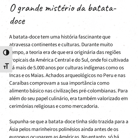
O grande mistério da batata-
doce
A batata-doce tem uma história fascinante que
atravessa continentes e culturas. Durante muito
tempo, a teoria era de que era originária das regiões
Toggle High Contrast
tropicais da América Central e do Sul, onde foi cultivada
há mais de 5.000 anos por culturas indígenas como os
Toggle Font size
Incas e os Maias. Achados arqueológicos no Peru e nas
Caraíbas comprovam a sua importância como
alimento básico nas civilizações pré-colombianas. Para
além do seu papel culinário, era também valorizado em
cerimónias religiosas e como mercadoria.
Supunha-se que a batata-doce tinha sido trazida para a
Ásia pelos marinheiros polinésios ainda antes de os
europeus ocuparem as Américas. No entanto, só há