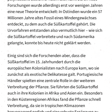
Forschungen wurde allerdings erst vor wenigen Jahren
eine neue Theorie entwickelt: In Ostindien wurde ein 57
Millionen Jahre altes Fossil eines Windengewächses
entdeckt, zu dem auch die Süßkartoffel gehört. Die
Urvorfahren entstanden also vermutlich hier – wie sich
die Süßkartoffel verbreitete und nach Südamerika
gelangte, konnte bis heute nicht geklärt werden.
Einig sind sich die Forschenden aber, dass die
Süßkartoffel im 15. Jahrhundert durch die
europäischen Kolonialisten nach Europa kam, wo sie
zunächst als exotische Delikatesse galt. Portugiesische
Händler spielten eine zentrale Rolle in der weiteren
Verbreitung der Pflanze. Sie führten die Süßkartoffel
auch in ihre Kolonien in Afrika und Asien ein. Besonders
in den Küstenregionen Afrikas fand die Pflanze schnell
Verbreitung, da sie in tropischen Klimazonen
hervorragend gedieh und eine robuste Ergänzung zu