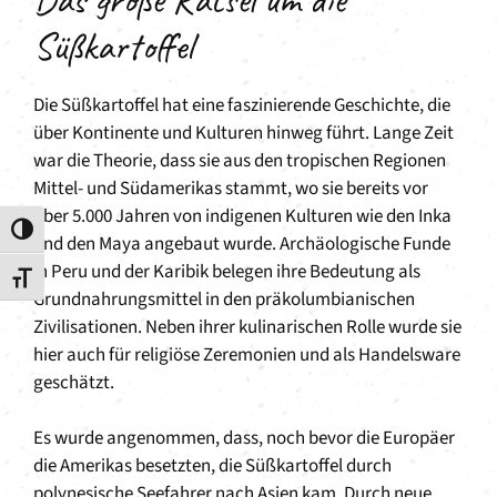
Süßkartoffel
Die Süßkartoffel hat eine faszinierende Geschichte, die
über Kontinente und Kulturen hinweg führt. Lange Zeit
war die Theorie, dass sie aus den tropischen Regionen
Mittel- und Südamerikas stammt, wo sie bereits vor
über 5.000 Jahren von indigenen Kulturen wie den Inka
Umschalten auf hohe Kontraste
und den Maya angebaut wurde. Archäologische Funde
in Peru und der Karibik belegen ihre Bedeutung als
Schrift vergrößern
Grundnahrungsmittel in den präkolumbianischen
Zivilisationen. Neben ihrer kulinarischen Rolle wurde sie
hier auch für religiöse Zeremonien und als Handelsware
geschätzt.
Es wurde angenommen, dass, noch bevor die Europäer
die Amerikas besetzten, die Süßkartoffel durch
polynesische Seefahrer nach Asien kam. Durch neue