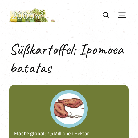
Zum
Inhalt
ME
springen
Süßkartoffel; Ipomoea
batatas
Fläche global
: 7,5 Millionen Hektar