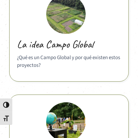
La idea Campo Global
¿Qué es un Campo Global y por qué existen estos
proyectos?
Alternar alto contraste
Alternar tamaño de letra