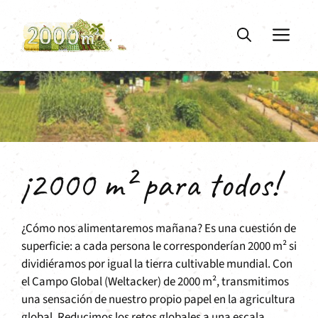
Saltar
al
ME
contenido
¡2000 m² para todos!
¿Cómo nos alimentaremos mañana? Es una cuestión de
superficie: a cada persona le corresponderían 2000 m² si
dividiéramos por igual la tierra cultivable mundial. Con
el Campo Global (Weltacker) de 2000 m², transmitimos
una sensación de nuestro propio papel en la agricultura
global. Reducimos los retos globales a una escala