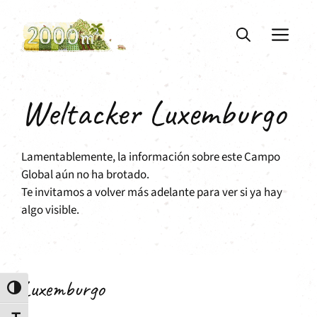
Saltar
al
ME
contenido
Weltacker Luxemburgo
Lamentablemente, la información sobre este Campo
Global aún no ha brotado.
Te invitamos a volver más adelante para ver si ya hay
algo visible.
Luxemburgo
Alternar alto contraste