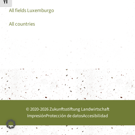
Alternar tamaño de letra
All fields Luxemburgo
All countries
© 2020-2026 Zukunftsstiftung Landwirtschaft
Impresión
Protección de datos
Accesibilidad