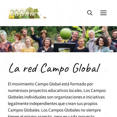
Saltar
al
ME
contenido
La red Campo Global
El movimiento Campo Global está formado por
numerosos proyectos educativos locales. Los Campos
Globales individuales son organizaciones e iniciativas
legalmente independientes que crean sus propios
Campos Globales. Los Campos Globales no siempre
tienen el mismo aspecto, pero en cada proyecto