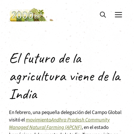
Saltar
al
ME
contenido
El futuro de la
agricultura viene de la
India
En febrero, una pequeña delegación del Campo Global
visitó el
movimiento
Andhra Pradesh Community
Managed Natural Farming (APCNF)
, en el estado