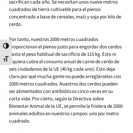
sacrifican cada año. Se necesitan unos nueve metros
cuadrados de tierra cultivable para el pienso
concentrado a base de cereales, maíz y soja por kilo de
cerdo.
Por tanto, nuestros 2000 metros cuadrados
proporcionan el pienso justo para engordar dos cerdos
Alternar alto contraste
hasta el peso habitual de sacrificio de 115 kg. Esto ni
Alternar tamaño de letra
siquiera cubre el consumo anual de carne de cerdo de
seis ciudadanos de la UE (40 kg cada uno). Esto deja
claro por qué mucha gente no puede arreglárselas con
2000 metros cuadrados. Nuestros dos cerdos pueden
ser alimentados con antibióticos cinco veces en su
corta vida. Por cierto, según la Directiva sobre
Bienestar Animal de la UE, se permite la friolera de 2000
animales adultos en nuestros campos: uno por metro
cuadrado.