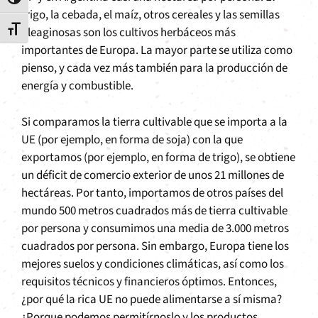
Alternar alto contraste
trigo, la cebada, el maíz, otros cereales y las semillas
Alternar tamaño de letra
oleaginosas son los cultivos herbáceos más
importantes de Europa. La mayor parte se utiliza como
pienso, y cada vez más también para la producción de
energía y combustible.
Si comparamos la tierra cultivable que se importa a la
UE (por ejemplo, en forma de soja) con la que
exportamos (por ejemplo, en forma de trigo), se obtiene
un déficit de comercio exterior de unos 21 millones de
hectáreas. Por tanto, importamos de otros países del
mundo 500 metros cuadrados más de tierra cultivable
por persona y consumimos una media de 3.000 metros
cuadrados por persona. Sin embargo, Europa tiene los
mejores suelos y condiciones climáticas, así como los
requisitos técnicos y financieros óptimos. Entonces,
¿por qué la rica UE no puede alimentarse a sí misma?
¿Porque podemos permitírnoslo y los productos