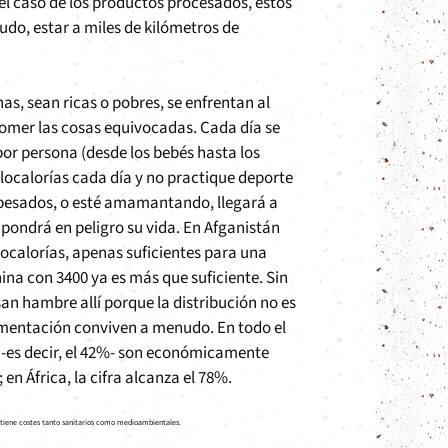
el caso de los productos procesados, estos
udo, estar a miles de kilómetros de
as, sean ricas o pobres, se enfrentan al
omer las cosas equivocadas. Cada día se
por persona (desde los bebés hasta los
localorías cada día y no practique deporte
 pesados, o esté amamantando, llegará a
 pondrá en peligro su vida. En Afganistán
localorías, apenas suficientes para una
hina con 3400 ya es más que suficiente. Sin
n hambre allí porque la distribución no es
limentación conviven a menudo. En todo el
 -es decir, el 42%- son económicamente
en África, la cifra alcanza el 78%.
ue tiene costes tanto sanitarios como medioambientales.