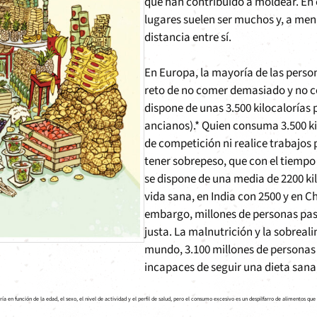
que han contribuido a moldear. En 
lugares suelen ser muchos y, a men
distancia entre sí.
En Europa, la mayoría de las person
reto de no comer demasiado y no c
dispone de unas 3.500 kilocalorías 
ancianos).* Quien consuma 3.500 ki
de competición ni realice trabajos
tener sobrepeso, que con el tiempo
se dispone de una media de 2200 ki
vida sana, en India con 2500 y en C
embargo, millones de personas pasa
justa. La malnutrición y la sobrea
mundo, 3.100 millones de personas
incapaces de seguir una dieta sana; 
ía en función de la edad, el sexo, el nivel de actividad y el perfil de salud, pero el consumo excesivo es un despilfarro de alimentos q