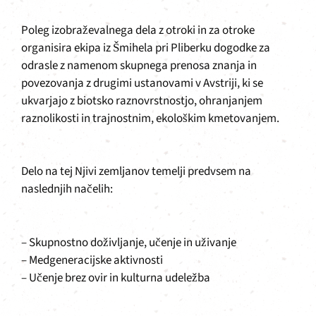
Poleg izobraževalnega dela z otroki in za otroke
organisira ekipa iz Šmihela pri Pliberku dogodke za
odrasle z namenom skupnega prenosa znanja in
povezovanja z drugimi ustanovami v Avstriji, ki se
ukvarjajo z biotsko raznovrstnostjo, ohranjanjem
raznolikosti in trajnostnim, ekološkim kmetovanjem.
Delo na tej Njivi zemljanov temelji predvsem na
naslednjih načelih:
– Skupnostno doživljanje, učenje in uživanje
– Medgeneracijske aktivnosti
– Učenje brez ovir in kulturna udeležba