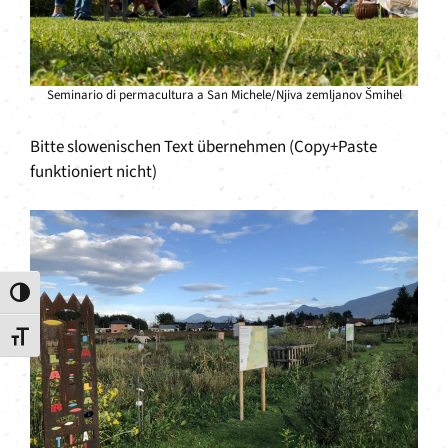
Seminario di permacultura a San Michele/Njiva zemljanov Šmihel
Bitte slowenischen Text übernehmen (Copy+Paste
funktioniert nicht)
Attiva/disattiva alto contrasto
Attiva/disattiva dimensione testo