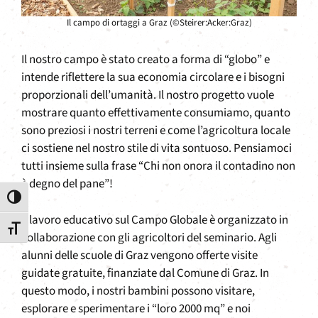
Il campo di ortaggi a Graz (©Steirer:Acker:Graz)
Il nostro campo è stato creato a forma di “globo” e
intende riflettere la sua economia circolare e i bisogni
proporzionali dell’umanità. Il nostro progetto vuole
mostrare quanto effettivamente consumiamo, quanto
sono preziosi i nostri terreni e come l’agricoltura locale
ci sostiene nel nostro stile di vita sontuoso. Pensiamoci
tutti insieme sulla frase “Chi non onora il contadino non
è degno del pane”!
Attiva/disattiva alto contrasto
Il lavoro educativo sul Campo Globale è organizzato in
Attiva/disattiva dimensione testo
collaborazione con gli agricoltori del seminario. Agli
alunni delle scuole di Graz vengono offerte visite
guidate gratuite, finanziate dal Comune di Graz. In
questo modo, i nostri bambini possono visitare,
esplorare e sperimentare i “loro 2000 mq” e noi