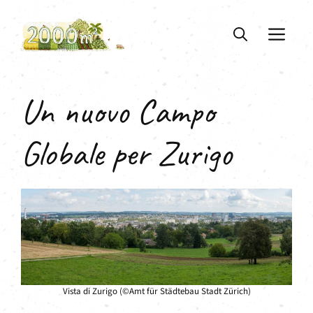
Vai
al
ME
contenuto
Un nuovo Campo
Globale per Zurigo
Vista di Zurigo (©Amt für Städtebau Stadt Zürich)