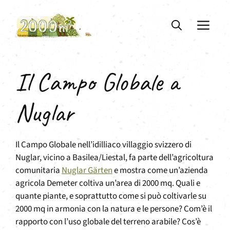
Vai
al
ME
contenuto
Il Campo Globale a
Nuglar
Il Campo Globale nell’idilliaco villaggio svizzero di
Nuglar, vicino a Basilea/Liestal, fa parte dell’agricoltura
comunitaria
Nuglar Gärten
e mostra come un’azienda
agricola Demeter coltiva un’area di 2000 mq. Quali e
quante piante, e soprattutto come si può coltivarle su
2000 mq in armonia con la natura e le persone? Com’è il
rapporto con l’uso globale del terreno arabile? Cos’è