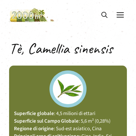
Vai
al
ME
contenuto
Tè, Camellia sinensis
Superficie globale
: 4,5 milioni di ettari
Superficie sul Campo Globale
: 5,6 m² (0,28%)
Regione di origine
: Sud-est asiatico, Cina