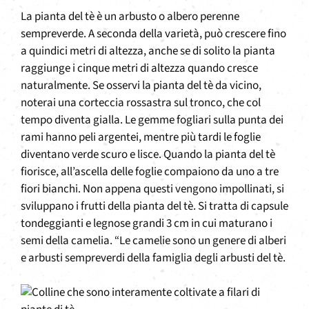
La pianta del tè è un arbusto o albero perenne
sempreverde. A seconda della varietà, può crescere fino
a quindici metri di altezza, anche se di solito la pianta
raggiunge i cinque metri di altezza quando cresce
naturalmente. Se osservi la pianta del tè da vicino,
noterai una corteccia rossastra sul tronco, che col
tempo diventa gialla. Le gemme fogliari sulla punta dei
rami hanno peli argentei, mentre più tardi le foglie
diventano verde scuro e lisce. Quando la pianta del tè
fiorisce, all’ascella delle foglie compaiono da uno a tre
fiori bianchi. Non appena questi vengono impollinati, si
sviluppano i frutti della pianta del tè. Si tratta di capsule
tondeggianti e legnose grandi 3 cm in cui maturano i
semi della camelia. “Le camelie sono un genere di alberi
e arbusti sempreverdi della famiglia degli arbusti del tè.