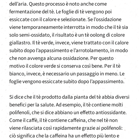
dell’aria. Questo processo è noto anche come
fermentazione del tè. Le foglie di tè vengono poi
essiccate con il calore e selezionate. Se l’ossidazione
viene temporaneamente interrotta in modo che il tè sia
solo semi-ossidato, il risultato è un tè oolong di colore
giallastro. Il tè verde, invece, viene trattato con il calore
subito dopo l’appassimento e l’arrotolamento, in modo
che non avvenga alcuna ossidazione. Per questo
motivo il colore verde si conserva così bene. Per il tè
bianco, invece, è necessario un passaggio in meno. Le
foglie vengono essiccate subito dopo l’appassimento.
Si dice che il tè prodotto dalla pianta del tè abbia diversi
benefici per la salute. Ad esempio, il tè contiene molti
polifenoli, che si dice abbiano un effetto antiossidante.
Come il caffè, il tè contiene caffeina, che nel tè non
viene rilasciata così rapidamente grazie ai polifenoli:
ciò significa che la caffeina ha un effetto più lento e