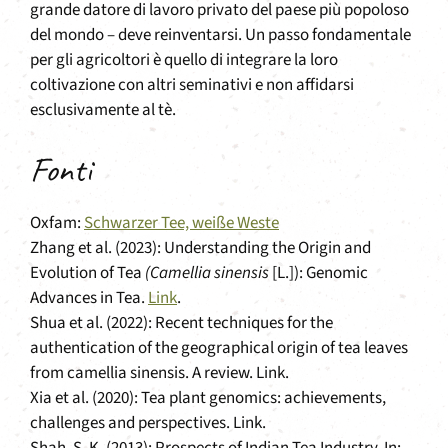
grande datore di lavoro privato del paese più popoloso
del mondo – deve reinventarsi. Un passo fondamentale
per gli agricoltori è quello di integrare la loro
coltivazione con altri seminativi e non affidarsi
esclusivamente al tè.
Fonti
Oxfam:
Schwarzer Tee, weiße Weste
Zhang et al. (2023): Understanding the Origin and
Evolution of Tea
(Camellia sinensis
[L.]): Genomic
Advances in Tea.
Link
.
Shua et al. (2022): Recent techniques for the
authentication of the geographical origin of tea leaves
from camellia sinensis. A review.
Link
.
Xia et al. (2020): Tea plant genomics: achievements,
challenges and perspectives.
Link
.
Shah, S. K. (2013): Prospects of Indian Tea Industry. In: