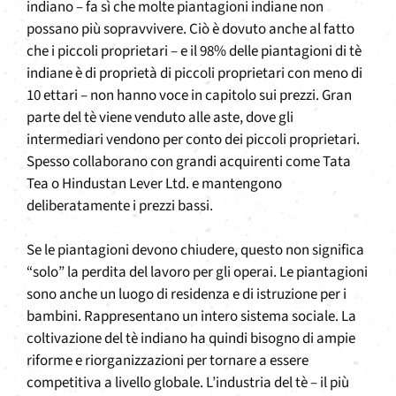
indiano – fa sì che molte piantagioni indiane non
possano più sopravvivere. Ciò è dovuto anche al fatto
che i piccoli proprietari – e il 98% delle piantagioni di tè
indiane è di proprietà di piccoli proprietari con meno di
10 ettari – non hanno voce in capitolo sui prezzi. Gran
parte del tè viene venduto alle aste, dove gli
intermediari vendono per conto dei piccoli proprietari.
Spesso collaborano con grandi acquirenti come Tata
Tea o Hindustan Lever Ltd. e mantengono
deliberatamente i prezzi bassi.
Se le piantagioni devono chiudere, questo non significa
“solo” la perdita del lavoro per gli operai. Le piantagioni
sono anche un luogo di residenza e di istruzione per i
bambini. Rappresentano un intero sistema sociale. La
coltivazione del tè indiano ha quindi bisogno di ampie
riforme e riorganizzazioni per tornare a essere
competitiva a livello globale. L’industria del tè – il più