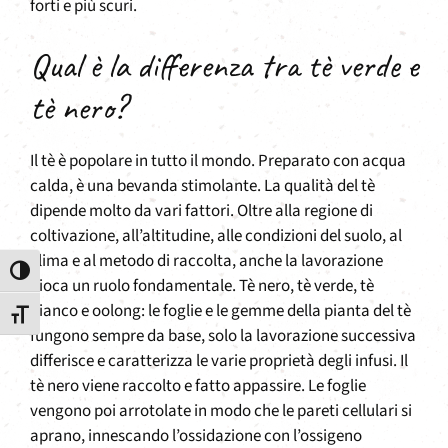
forti e più scuri.
Qual è la differenza tra tè verde e
tè nero?
Il tè è popolare in tutto il mondo. Preparato con acqua
calda, è una bevanda stimolante. La qualità del tè
dipende molto da vari fattori. Oltre alla regione di
coltivazione, all’altitudine, alle condizioni del suolo, al
clima e al metodo di raccolta, anche la lavorazione
Attiva/disattiva alto contrasto
gioca un ruolo fondamentale. Tè nero, tè verde, tè
bianco e oolong: le foglie e le gemme della pianta del tè
Attiva/disattiva dimensione testo
fungono sempre da base, solo la lavorazione successiva
differisce e caratterizza le varie proprietà degli infusi. Il
tè nero viene raccolto e fatto appassire. Le foglie
vengono poi arrotolate in modo che le pareti cellulari si
aprano, innescando l’ossidazione con l’ossigeno