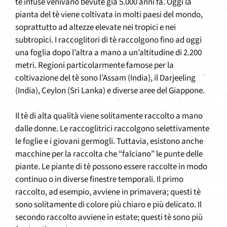
tè infuse venivano bevute già 5.000 anni fa. Oggi la
pianta del tè viene coltivata in molti paesi del mondo,
soprattutto ad altezze elevate nei tropici e nei
subtropici. I raccoglitori di tè raccolgono fino ad oggi
una foglia dopo l’altra a mano a un’altitudine di 2.200
metri. Regioni particolarmente famose per la
coltivazione del tè sono l’Assam (India), il Darjeeling
(India), Ceylon (Sri Lanka) e diverse aree del Giappone.
Il tè di alta qualità viene solitamente raccolto a mano
dalle donne. Le raccoglitrici raccolgono selettivamente
le foglie e i giovani germogli. Tuttavia, esistono anche
macchine per la raccolta che “falciano” le punte delle
piante. Le piante di tè possono essere raccolte in modo
continuo o in diverse finestre temporali. Il primo
raccolto, ad esempio, avviene in primavera; questi tè
sono solitamente di colore più chiaro e più delicato. Il
secondo raccolto avviene in estate; questi tè sono più