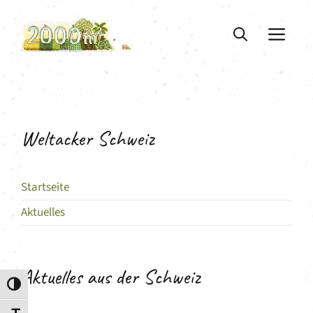
Saltar
para
ME
o
conteúdo
Weltacker Schweiz
Startseite
Aktuelles
Aktuelles aus der Schweiz
Toggle High Contrast