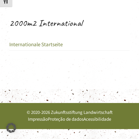
Toggle Font size
2000m2 International
Internationale Startseite
© 2020-2026 Zukunftsstiftung Landwirtschaft
Impressão
Proteção de dados
Acessibilidade